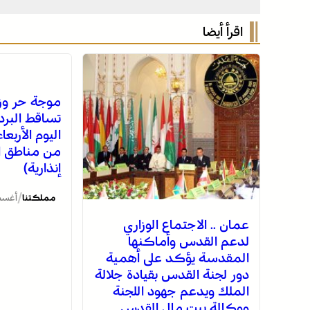
اقرأ أيضا
موجة حر وز
تساقط البرد
اليوم الأربع
من مناطق ا
إنذارية)
/
مملكتنا
أغسطس 5
عمان .. الاجتماع الوزاري
لدعم القدس وأماكنها
المقدسة يؤكد على أهمية
دور لجنة القدس بقيادة جلالة
الملك ويدعم جهود اللجنة
ووكالة بيت مال القدس