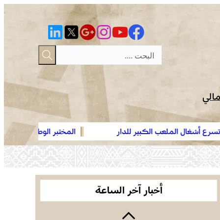
مالي
ر درهم تسرع أشغال الملعب الكبير للدار
المختبر الوطني للشرطة العلم
عمان .. الاجتماع الوزاري لدعم القدس وأماكنها
الوطني، يحصل على شهادة الا
المقدسة يؤكد على أهمية دور لجنة القدس بقيادة
“ISO/CEI 17025”
جلالة الملك ويدعم جهود اللجنة ووكالة بيت مال
موجة حر وزخات رعدية مع تساقط البرد وهبات رياح
القدس الشريف
من اليوم الأربعاء إلى الجمعة بعدد من مناطق
أخبار آخر الساعة
المملكة (نشرة إنذارية)
صفقة بقيمة 2,68 مليار درهم تسرع أشغال الملعب
الكبير للدار البيضاء