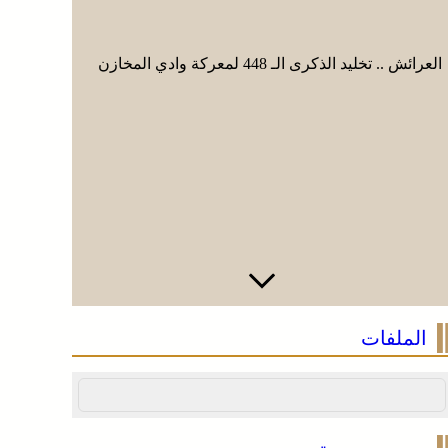
العرائش .. تخليد الذكرى الـ 448 لمعركة وادي المخازن
القوات الم
جوية منسق
الملفات