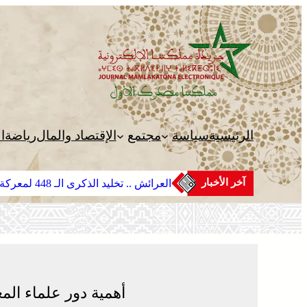
تخطى
إلى
المحتوى
الرئيسية
سياسة
مجتمع
الإقتصاد والمال
رياضة
ا
آخر الأخبار
العرائش .. تخليد الذكرى الـ 448 لمعركة وادي المخازن
أهمية دور علماء ال