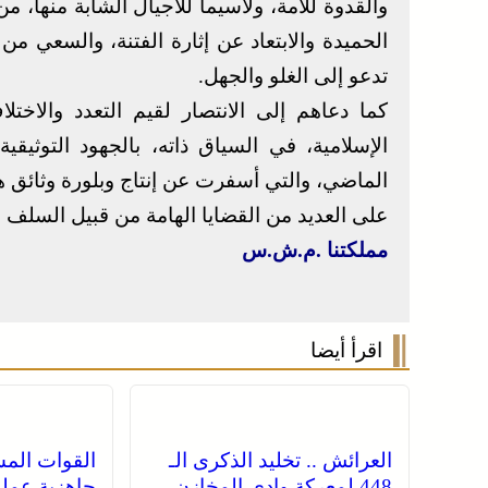
والقدوة للأمة، ولاسيما للأجيال الشابة منها، 
الحميدة والابتعاد عن إثارة الفتنة، والسعي 
تدعو إلى الغلو والجهل.
كما دعاهم إلى الانتصار لقيم التعدد والاختل
الإسلامية، في السياق ذاته، بالجهود التوثيقية 
الماضي، والتي أسفرت عن إنتاج وبلورة وثائق 
على العديد من القضايا الهامة من قبيل السلف و
مملكتنا .م.ش.س
اقرأ أيضا
العرائش .. تخليد الذكرى الـ
القوات المس
448 لمعركة وادي المخازن
جاهزية عملي