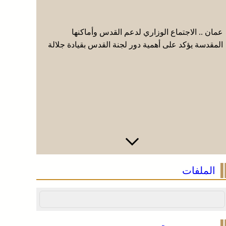
عمان .. الاجتماع الوزاري لدعم القدس وأماكنها
موجة حر و
المقدسة يؤكد على أهمية دور لجنة القدس بقيادة جلالة
من اليوم ا
الملك ويدعم جهود اللجنة ووكالة بيت مال القدس
(نشرة إنذا
الشريف
الملفات