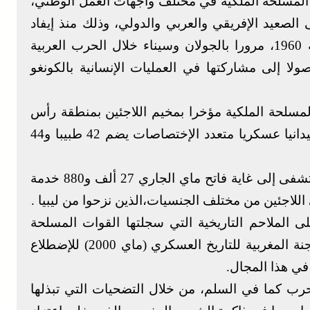
 المسلحة الملكية في مختلف واجهات العمل الوطني،
لصعيد الإفريقي والعربي والدولي، وذلك منذ إيفاد
أول تجريدة مغربية إلى جمهورية الكونغو سنة 1960، مرورا بالجولان وسيناء خلال الحرب العربية
ولا إلى مشاركتها في العمليات الإنسانية بالكونغو
المسلحة الملكية مؤخرا بمخيم اللاجئين بمنطقة رأس
جديرعلى الحدود التونسية الليبية، مستشفى ميدانيا عسكريا متعدد الإختصاصات يضم 42 طبيبا و44
وقد بلغ عدد الخدمات الطبية التي وفرها المستشفى إلى غاية فاتح ماي الجاري 27 ألف و880 خدمة
 الملاحم التاريخية التي سجلتها القوات المسلحة
الملكية وتلقينها للأجيال المقبلة، تم إحداث اللجنة المغربية للتاريخ العسكري (ماي 2000) للإضطلاع
في هذا المجال.
رب كما في السلم، من خلال التضحيات التي تبذلها