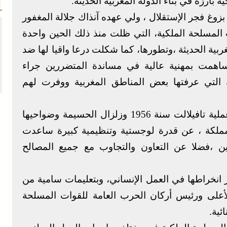
 بارزة في بناء الدولة المغربية الحديثة.
زوغ فجر الإستقلال ، ولي عهده آنذاك جلالة المغفور
ت المسلحة الملكية، التي ظلت منذ ذلك الحين واحدة
بية الحديثة ،وتطورها، كما شكلت درعا واقيا لها ضد
اهمت بمهنية عالية في مساندة المتضررين جراء
ة التي عرفتها بعض المناطق المغربية ووفرت لهم
وهكذا برهنت خلال زلزال أكادير سنة 1960 وعملية تافيلالت سنة 1956 وزلزال الحسيمة وضواحيها
ناطق بالمملكة ، عن قدرة لوجستية وتنظيمية كبيرة ساعدت
بين ،فضلا عن التعاون والتجاوب مع جميع المصالح
انخراطها في العمل الإنساني، وبتعليمات سامية من
أعلى ورئيس أركان الحرب العامة للقوات المسلحة
ئية.