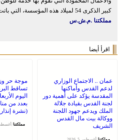
والأعمال المحمودة التي تقوم بها خدمة للوطن،
كبير الذكرى 54 لميلاد هذه المؤسسة، التي باتت رمزا للسيادة الوطنية ودرعا للأمة.
مملكتنا .م.ش.س
اقرأ أيضا
عمان .. الاجتماع الوزاري
موجة حر وز
لدعم القدس وأماكنها
تساقط البرد
المقدسة يؤكد على أهمية دور
اليوم الأربع
لجنة القدس بقيادة جلالة
بعدد من منا
الملك ويدعم جهود اللجنة
(نشرة إنذاري
ووكالة بيت مال القدس
/
مملكتنا
أغسطس 5, 
الشريف
/
مملكتنا
أغسطس 5, 2026