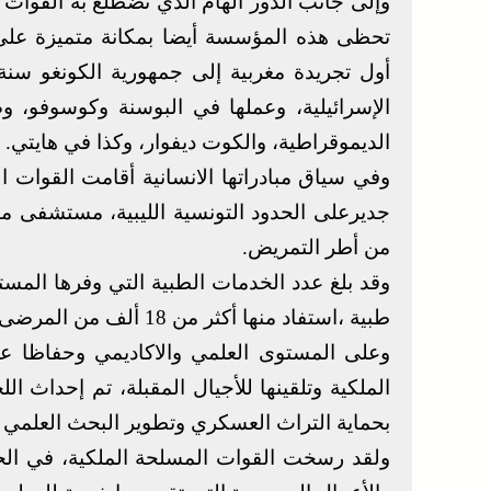
وإلى جانب الدور الهام الذي تضطلع به القوات
تحظى هذه المؤسسة أيضا بمكانة متميزة على ا
الإسرائيلية، وعملها في البوسنة وكوسوفو، وص
الديموقراطية، والكوت ديفوار، وكذا في هايتي.
وفي سياق مبادراتها الانسانية أقامت القوات 
من أطر التمريض.
طبية ،استفاد منها أكثر من 18 ألف من المرضى اللاجئين من مختلف الجنسيات،الذين نزحوا من ليبيا .
وعلى المستوى العلمي والاكاديمي وحفاظا على
بحماية التراث العسكري وتطوير البحث العلمي 
ولقد رسخت القوات المسلحة الملكية، في الح