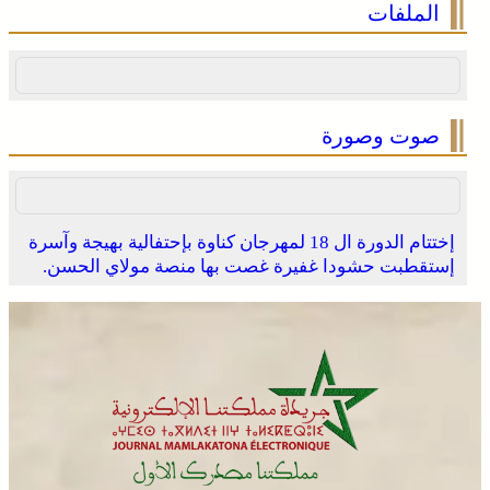
الملفات
وادي زم .. مبادرة تطوعية لشباب المدينة تعيد الاعتبار لمقبرة
الشهداء بعد الحريق
صوت وصورة
إختتام الدورة ال 18 لمهرجان كناوة بإحتفالية بهيجة وآسرة
إستقطبت حشودا غفيرة غصت بها منصة مولاي الحسن.
الجديدة .. افتتاح فعاليات موسم مولاي عبد الله أمغار