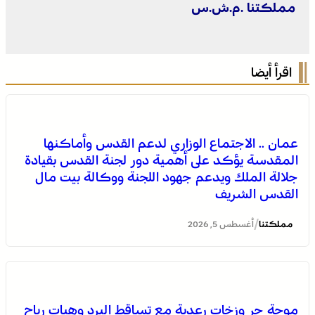
مملكتنا .م.ش.س
اقرأ أيضا
عمان .. الاجتماع الوزاري لدعم القدس وأماكنها
المقدسة يؤكد على أهمية دور لجنة القدس بقيادة
جلالة الملك ويدعم جهود اللجنة ووكالة بيت مال
القدس الشريف
/
مملكتنا
أغسطس 5, 2026
المختبر الوطني للشرطة العلمية والتقنية التابع للمديرية
موجة حر وزخات رعدية مع تساقط البرد وهبات رياح
العامة للأمن الوطني، يحصل على شهادة الاعتماد والمطابقة