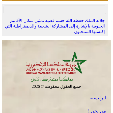
جلالة الملك حفظه الله حسم قضية تمثيل سكان الأقاليم
الجنوبية بالإشارة إلى المشاركة الشعبية والديمقراطية التي
المختبر الوطني للشرطة العلمية والتقنية التابع للمديرية
إكتسبها المنتخبون
العامة للأمن الوطني، يحصل على شهادة الاعتماد والمطابقة
والجودة بالمعيار الدولي “ISO/CEI 17025”
جميع الحقوق محفوظة © 2026
عمان .. الاجتماع الوزاري لدعم القدس وأماكنها المقدسة
الرئيسية
يؤكد على أهمية دور لجنة القدس بقيادة جلالة الملك ويدعم
جهود اللجنة ووكالة بيت مال القدس الشريف
من نحن !