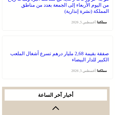
من اليوم الأربعاء إلى الجمعة بعدد من مناطق
والجودة بالمعيار الدولي “ISO/CEI 17025”
المملكة (نشرة إنذارية)
/
مملكتنا
أغسطس 5, 2026
صفقة بقيمة 2,68 مليار درهم تسرع أشغال الملعب
الكبير للدار البيضاء
عمان .. الاجتماع الوزاري لدعم القدس وأماكنها المقدسة
يؤكد على أهمية دور لجنة القدس بقيادة جلالة الملك ويدعم
/
مملكتنا
أغسطس 5, 2026
جهود اللجنة ووكالة بيت مال القدس الشريف
أخبار آخر الساعة