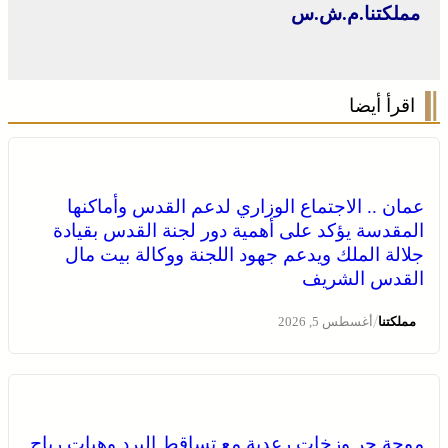
مملكتنا.م.ش.س
اقرأ أيضا
عمان .. الاجتماع الوزاري لدعم القدس وأماكنها
المقدسة يؤكد على أهمية دور لجنة القدس بقيادة
جلالة الملك ويدعم جهود اللجنة ووكالة بيت مال
القدس الشريف
/
مملكتنا
أغسطس 5, 2026
المختبر الوطني للشرطة العلمية والتقنية التابع للمديرية
موجة حر وزخات رعدية مع تساقط البرد وهبات رياح
العامة للأمن الوطني، يحصل على شهادة الاعتماد والمطابقة