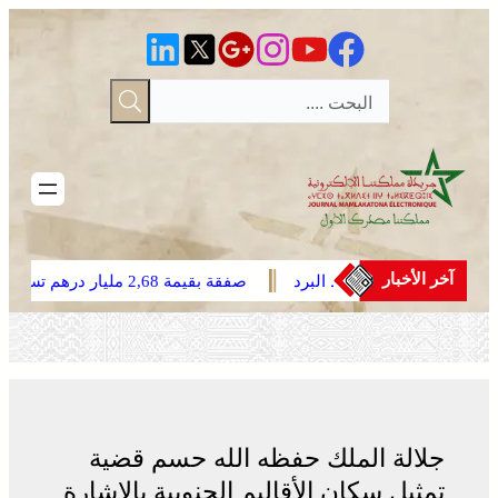
تخطى
إلى
المحتوى
آخر الأخبار
ت رعدية مع تساقط البرد
صفقة بقيمة 2,68 مليار درهم تسرع
اليوم الأربعاء إلى
أشغال الملعب الكبير للدار البيضاء
من مناطق المملكة (نشرة
جلالة الملك حفظه الله حسم قضية
تمثيل سكان الأقاليم الجنوبية بالإشارة