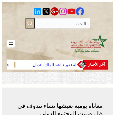
تخطى
إلى
المحتوى
آخر الأخبار
افتتاح
عائلة فقير تناشد الملك التدخل
فينيسيوس جون
. جهود
لاسترجاع الجثمان من إيطاليا والدفن
مدريد حتى 2032
بالمغرب
معاناة يومية تعيشها نساء تندوف في
ظل صمت المجتمع الدولي