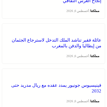
إنجاح العرس الثقافي
/
مملكتنا
أغسطس 6, 2026
انطلاق الدورة الأولى من مهرجان السعيدية للموسيقى
عائلة فقير تناشد الملك التدخل لاسترجاع الجثمان
من إيطاليا والدفن بالمغرب
/
مملكتنا
أغسطس 6, 2026
فينيسيوس جونيور يمدد عقده مع ريال مدريد حتى
2032
يقظة أمنية وتنظيم محكم يواكبان افتتاح مهرجان الزربية
الوراينية بتاهلة .. جهود ميدانية أسهمت في إنجاح العرس
/
مملكتنا
أغسطس 6, 2026
الثقافي