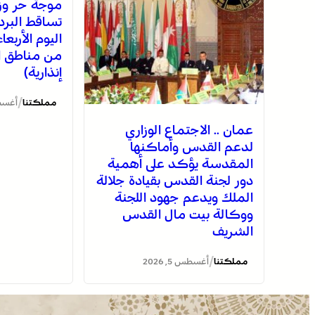
موجة حر وز
تساقط البرد
اليوم الأربع
من مناطق ا
إنذارية)
/
مملكتنا
أغسطس 5
عمان .. الاجتماع الوزاري
لدعم القدس وأماكنها
المقدسة يؤكد على أهمية
دور لجنة القدس بقيادة جلالة
الملك ويدعم جهود اللجنة
ووكالة بيت مال القدس
الشريف
/
مملكتنا
أغسطس 5, 2026