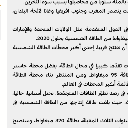
 يتصدر المغرب وجنوب أفريقيا وغانا لائحة البلدان،
الدول المتقدمة مثل الولايات المتحدة والإمارات
ن تفتتح قريبا، إحدى أكبر محطّات الطاقة الشمسية
ّقت تقدّما كبيرا في مجال الطاقة، بفضل محطة جاسبر
الشمسية، التي افتتحت في العام الماضي بطاقة 95 ميغاواط. ومن المنتظر بناء محطة للطاقة
د تطوّر الطاقات المتجدّدة، تحتل أسبانيا، حاليا،
ائية، حيث بلغت طاقة إنتاجها من الطاقة الشمسية في
وتستعد كينيا لبناء محطة شمسية، خلال السنوات الثلاث المقبلة، بطاقة 320 ميغاواط، وستصبح