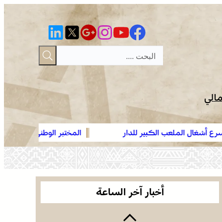
مالي
لملعب الكبير للدار
المختبر الوطني للشرطة العلمية والتقنية الت
عمان .. الاجتماع الوزاري لدعم القدس وأماكنها
الوطني، يحصل على شهادة الاعتماد والمطابق
المقدسة يؤكد على أهمية دور لجنة القدس بقيادة
“ISO/CEI 17025”
جلالة الملك ويدعم جهود اللجنة ووكالة بيت مال
موجة حر وزخات رعدية مع تساقط البرد وهبات رياح
القدس الشريف
من اليوم الأربعاء إلى الجمعة بعدد من مناطق
أخبار آخر الساعة
المملكة (نشرة إنذارية)
صفقة بقيمة 2,68 مليار درهم تسرع أشغال الملعب
الكبير للدار البيضاء