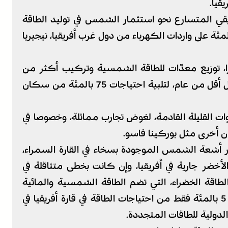
قيا.
ريقي المتسارع نحو استثمار الشمس في توليد الطاقة
بائية، وذلك لخفض اعتمادها بنسبة 90 بالمئة على واردات الكهرباء من دول غرب أفريقيا، نيجيريا
را، توزيع معدّات للطاقة الشمسية وتركيب أكثر من
100 محطة توليد صغرى للطاقة الشمسية خلال أقل من عام، لتلبية احتياجات 75 بالمئة من سكان
ات القليلة القادمة، لغوض تجارب مماثلة، وخصوصا في
ن أخرى مثل بوركينا فاسو.
أشعة الشمس الموجودة بسخاء في القارة السمراء،
لأخضر جارية في أفريقيا، وإن كانت بخطى متثاقلة في
لطاقة الخضراء، التي تضم الطاقة الشمسية والمائية
والمتأتية من الرياح وغيرها، كانت تشكل نحو 5 بالمئة فقط من احتياجات الطاقة في قارة أفريقيا في