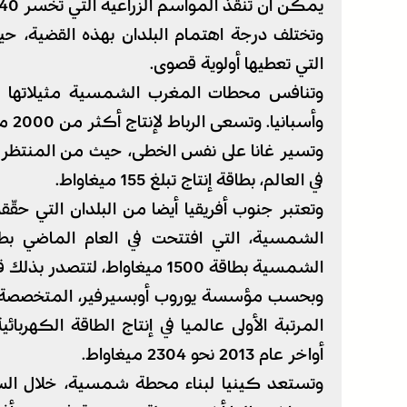
يمكن أن تنقذ المواسم الزراعية التي تخسر 40 بالمئة سنويا من محاصيلها بسبب سوء التخزين.
وتختلف درجة اهتمام البلدان بهذه القضية، حيث
التي تعطيها أولوية قصوى.
وتنافس محطات المغرب الشمسية مثيلاتها في 
وأسبانيا. وتسعى الرباط لإنتاج أكثر من 2000 ميغاواط من الطاقة الشمسية بحلول 2020.
وتسير غانا على نفس الخطى، حيث من المنتظر أ
في العالم، بطاقة إنتاج تبلغ 155 ميغاواط.
وتعتبر جنوب أفريقيا أيضا من البلدان التي حق
الشمسية بطاقة 1500 ميغاواط، لتتصدر بذلك قائمة أكبر المحطات في العالم.
وبحسب مؤسسة يوروب أوبسيرفير، المتخصصة في رص
المرتبة الأولى عالميا في إنتاج الطاقة الكهرب
أواخر عام 2013 نحو 2304 ميغاواط.