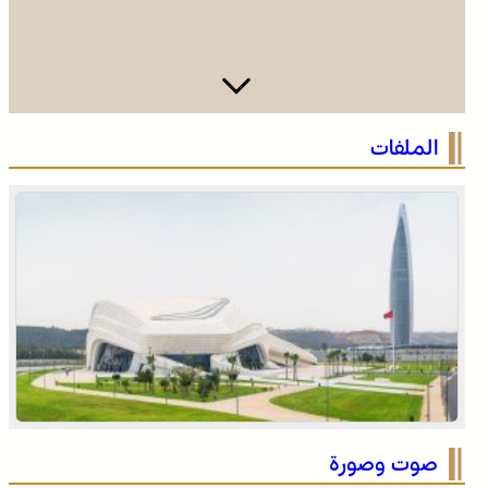
القوات المسلحة الملكية .. جاهزية عملياتية وتدخلات جوية
الملفات
منسقة لمكافحة حرائق الغابات
الاحتفال باليوم الوطني للمغاربة المقيمين بالخارج تحت شعار
“المغاربة المقيمون بالخارج في خدمة أوراش المغرب 2030”
صوت وصورة