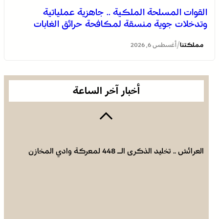
القوات المسلحة الملكية .. جاهزية عملياتية
وتدخلات جوية منسقة لمكافحة حرائق الغابات
التعاون في مجال الهجرة .. إعادة القاصرين غير المرفوقين
مسألة مبدأ قائمة على التعليمات الملكية السامية (مصدر
/
مملكتنا
أغسطس 6, 2026
دبلوماسي)
أخبار آخر الساعة
العرائش .. تخليد الذكرى الـ 448 لمعركة وادي المخازن