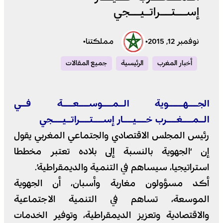
إســتــراتـيــجي
نوفمبر 12, 2015
•
مملكتنا
•
أخبار المغرب
الرئيسية
جميع المقالات
الجــهـــوية الـمــوســعــة فـي
الـمــغــرب خــيــار إســتــراتـيــجي
رئيس المجلس الاقتصادي والجتماعي المغربي يقول
إن ‘الجهوية بالنسبة إلى بلاده تعتبر مخططا
استراتيجيا، سيساهم في التنمية والديمقراطية’.
أكد مسؤولون مغاربة وأسبان، أن الجهوية
الموسعة، تساهم في التنمية الاجتماعية
والاقتصادية وتعزيز الديمقراطية، وتوفير الخدمات