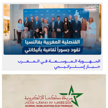
التعاون في مجال الهجرة .. إعادة القاصرين غير المرفوقين
مسألة مبدأ قائمة على التعليمات الملكية السامية (مصدر
دبلوماسي)
الجــهـــوية الـمــوســعــة فـي الـمــغــرب
خــيــار إســتــراتـيــجي