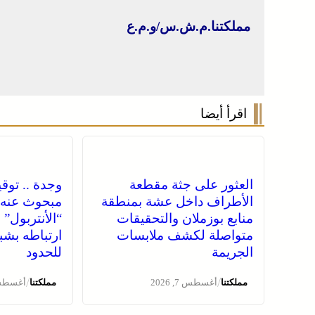
مملكتنا.م.ش.س/و.م.ع
اقرأ أيضا
العثور على جثة مقطعة
وجدة .. توق
الأطراف داخل عشة بمنطقة
مبحوث عنه 
منابع بوزملان والتحقيقات
“الأنتربول” 
متواصلة لكشف ملابسات
ارتباطه بشب
الجريمة
للحدود
/
/
مملكتنا
أغسطس 7, 2026
مملكتنا
أغسطس 7, 