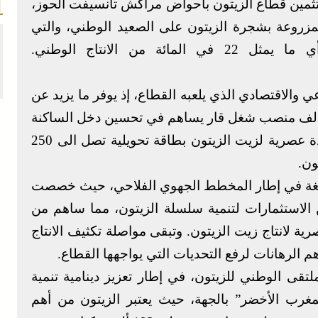
تثمين قطاع الزيتون بأحواض مراكش تانسيفت الحوز،
 المساحة المزروعة بشجرة الزيتون على الصعيد الوطني، والتي
ي والاقتصادي الذي يلعبه القطاع، إذ يوفر ما يزيد عن
 مليون يوم عمل في السنة، أي ما يعادل 44 ألف منصب شغل قار يساهم في تحسين دخل الساكنة
القروية. كما يضمن انتاج الزيتون تزويد 73 وحدة عصرية لزيت الزيتون بطاقة تحويلية تصل الى 250
قطاع منذ سنة 2009 بأهمية بالغة في إطار المخطط الجهوي الفلاحي، حيث خصصت
شاريع و70 في المائة من الاستثمارات لتنمية سلسلة الزيتون، مما ساهم من
 لانتاج زيت الزيتون. وتبقى مواصلة تكثيف الانتاج
م الرهانات لرفع التحديات التي يواجهها القطاع.
تقى الوطني للزيتون، في إطار تعزيز دينامية تنمية
رب الأخضر” بالجهة، حيث يعتبر الزيتون من أهم