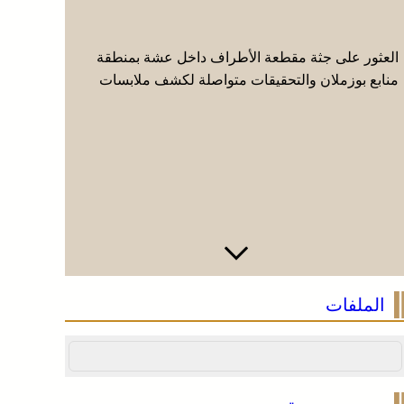
العثور على جثة مقطعة الأطراف داخل عشة بمنطقة
وجدة .. ت
منابع بوزملان والتحقيقات متواصلة لكشف ملابسات
“الأنتربول
الجريمة
للحدود
الملفات