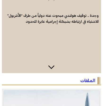
وجدة .. توقيف هولندي مبحوث عنه دولياً من طرف “الأنتربول”
للاشتباه في ارتباطه بشبكة إجرامية عابرة للحدود
الرباط في صيف سياحي استثنائي .. ارتفاع الإقبال ينعش القطاع
الملفات
الفندقي