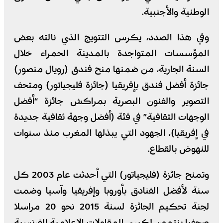
الوطنية والأجنبية.
وفي هذا الصدد، يكرس التتويج الذي نالته بعض
المؤسسات المتواجدة بالمدينة الحمراء خلال
السنة الجارية، من ضمنها منح فندق (رويال منصور)
جائزة أفضل فندق بإفريقيا (جائزة فليجياتور) ومتحف
التصوير والفنون البصرية بمراكش جائزة “أفضل
الوجهات الثقافية” في فئة (أفضل وجهة ثقافية جديدة
في إفريقيا)، الجهود التي يبذلها المغرب منذ سنوات
للنهوض بالقطاع.
وتمنح جائزة (فليجياتور) التي أحدثت عام 2003 كل
سنة لأفضل الفنادق بأوروبا وإفريقيا وآسيا وضمت
لجنة تحكيم الجائزة لسنة 2015 نحو 20 مراسلا
صحفيا ينتمون لكبرى المقاولات الاعلامية الفرنسية