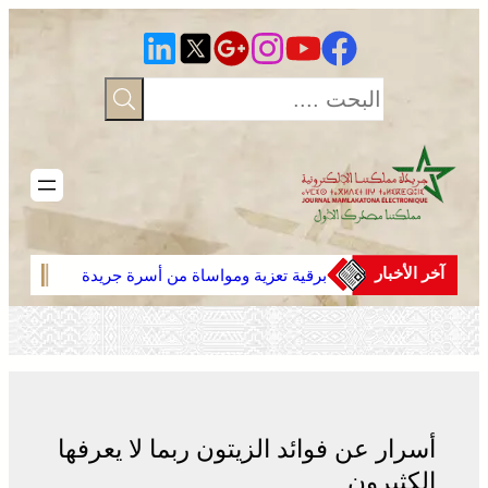
تخطى
إلى
المحتوى
آخر الأخبار
برقية تعزية ومواساة من أسرة جريدة
العرا
“مملكتنا” إلى الأستاذ النقيب مولاي
تصريح
سليمان العمراني في وفاة شقيقه الأكبر
بمحاو
المرحوم مُّحمد العمراني
أسرار عن فوائد الزيتون ربما لا يعرفها
الكثيرون