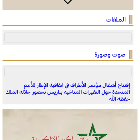
فينيسيوس جونيور يمدد عقده مع ريال مدريد حتى 2032
الملفات
صوت وصورة
إفتتاح أشغال مؤتمر الأطراف في اتفاقية الإطار للأمم
المتحدة حول التغيرات المناخية بباريس بحضور جلالة الملك
انطلاق الدورة الأولى من مهرجان السعيدية للموسيقى
حفظه الله