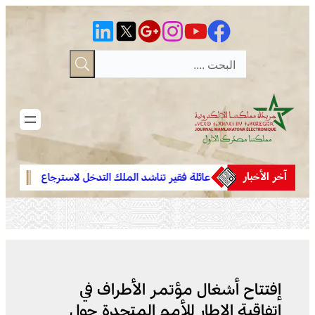
تخطى
إلى
المحتوى
آخر الأخبار
يواكبان
عائلة فقير تناشد الملك التدخل لاسترجاع
فينيسي
ية بتاهلة ..
الجثمان من إيطاليا والدفن بالمغرب
مدريد حت
نجاح العرس
إفتتاح أشغال مؤتمر الأطراف في
اتفاقية الإطار للأمم المتحدة حول