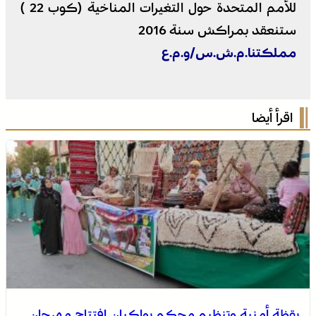
للأمم المتحدة حول التغيرات المناخية (كوب 22 )
ستنعقد بمراكش سنة 2016
مملكتنا.م.ش.س/و.م.ع
اقرأ أيضا
يقظة أمنية وتنظيم محكم يواكبان افتتاح مهرجان