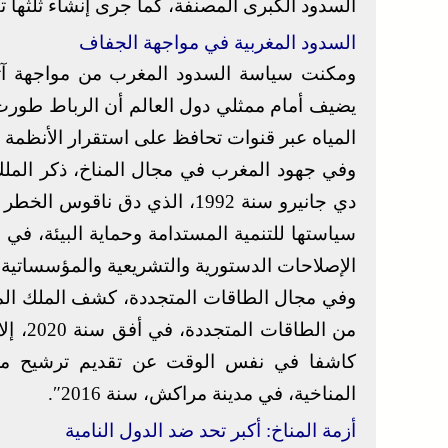
السدود الكبرى المصنفة، كما جرى إنشاء ثلثها تقريبا خلال الـ
السدود المغربية في مواجهة الجفاف
ومكنت سياسة السدود المغرب من مواجهة آث
يضيف أمام ممثلي دول العالم أن الرباط طورت
المياه عبر قنوات تحافظ على استقرار الأنظمة ال
وفي جهود المغرب في مجال المناخ، ذكر الملك 
دي جانيرو سنة 1992، الذي دق ن
سياستها للتنمية المستدامة وحماية البيئة، في ا
الإصلاحات الدستورية والتشريعية والمؤسساتية.
المناخية، في مدينة مراكش، سنة 2016″.
أزمة المناخ: أكبر تحد ضد الدول النامية