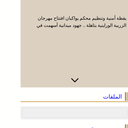
يقظة أمنية وتنظيم محكم يواكبان افتتاح مهرجان
عائلة فقي
الزربية الوراينية بتاهلة .. جهود ميدانية أسهمت في
إيطاليا وا
إنجاح العرس الثقافي
الملفات