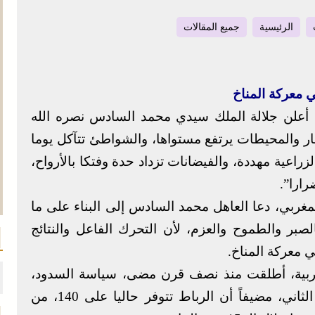
الرئيسية
جميع المقالات
 معركة المناخ
 أعلن جلالة الملك سيدي محمد السادس نصره الله
بحار والمحيطات يرتفع مستواها، والشواطئ تتآكل يوما
لزراعية مهددة، والفيضانات تزداد حدة وفتكا بالأرواح،
رارا”.
غربي، دعا العاهل محمد السادس إلى البناء على ما
صبر والطموح والعزم، لأن التحرك الفاعل والنتائج
 معركة المناخ.
غربية، أطلقت منذ نصف قرن مضى، سياسة السدود،
كاختيار رائد، على عهد الملك الراحل الحسن الثاني، مضيفاً أن الرباط تتوفر حاليا على 140، من