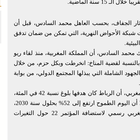
 15 سنة الماضية.
ار الجفاف، بحسب العاهل محمد السادس، قبل أن
 شبكة الأحواض النهرية، التي تمكن من ضمان تدفق
بيئية.
محمد السادس، أن المملكة المغربية، منذ لقاء ريو
اقوس الخطر بالنسبة لقضية المناخ: انخرطت وبكل حزم، من خلال
لجهود الشاملة التي يبذلها المجتمع الدولي، من بوابة
وفي مجال الطاقات المتجددة، كشف الملك المغربي، أن الرباط كان هدفها بلوغ نسبة 42 في المئة،
من الطاقات المتجددة، في أفق سنة 2020، إلا أن اليوم الطموح ارتفع إلى 52% بحلول سنة 2030،
كاشفا في نفس الوقت عن تقديم ترشيح مغربي رسمي لاستضافة المؤتمر 22 حول التغيرات