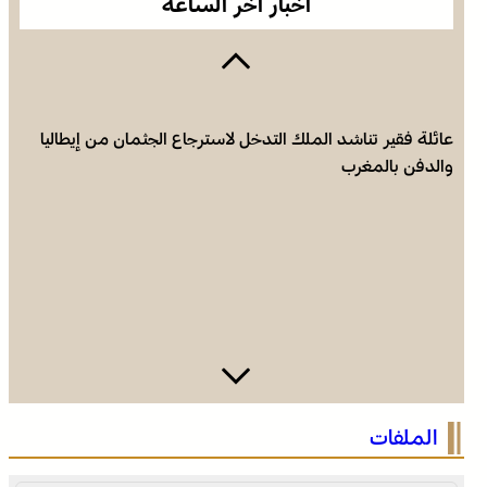
أخبار آخر الساعة
عائلة فقير تناشد الملك التدخل لاسترجاع الجثمان من إيطاليا
والدفن بالمغرب
فينيسيوس جونيور يمدد عقده مع ريال مدريد حتى 2032
الملفات