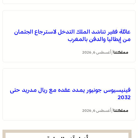
انطلاق الدورة الأولى من مهرجان السعيدية للموسيقى
عائلة فقير تناشد الملك التدخل لاسترجاع الجثمان
من إيطاليا والدفن بالمغرب
/
مملكتنا
أغسطس 6, 2026
فينيسيوس جونيور يمدد عقده مع ريال مدريد حتى
2032
يقظة أمنية وتنظيم محكم يواكبان افتتاح مهرجان الزربية
الوراينية بتاهلة .. جهود ميدانية أسهمت في إنجاح العرس
/
مملكتنا
أغسطس 6, 2026
الثقافي