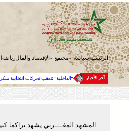
تخطى
إلى
المحتوى
الرئيسية
سياسة
مجتمع
الإقتصاد والمال
رياضة
ا
آخر الأخبار
“الداخلية” تتعقب تحركات انتخابية مبكر
المشهد المغــــربي يشهد تراكما كبيرا