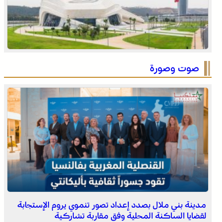
عيسى .. أصغر فرسان التبوريدة يحمل مشعل تراث عريق
صوت وصورة
مشروع أمريكي جديد ضد البوليساريو
مدينة بني ملال بصدد إعداد تصور تنموي يروم الإستجابة
لقضايا الساكنة المحلية وفق مقاربة تشاركية