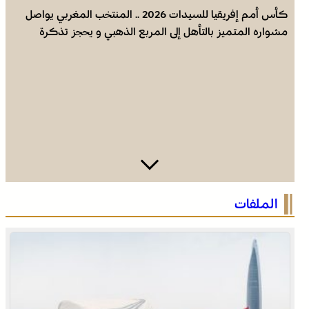
كأس أمم إفريقيا للسيدات 2026 .. المنتخب المغربي يواصل
مشواره المتميز بالتأهل إلى المربع الذهبي و يحجز تذكرة
العبور إلى مونديال البرازيل 2027
عروة وثقى لا تنفصم .. التلاحم التاريخي بين العرش والشعب
الملفات
ضامن السيادة ومجهض الفتن