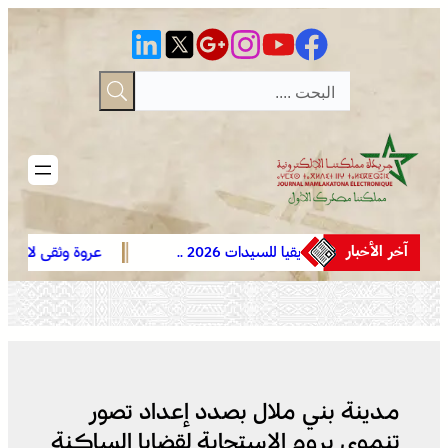
تخطى
إلى
المحتوى
آخر الأخبار
كأس أمم إفريقيا للسيدات 2026 ..
عروة وثقى لا تنفصم .. التلاح
المنتخب المغربي يواصل مشواره المتميز
بين العرش والشعب ضامن ا
بالتأهل إلى المربع الذهبي و يحجز تذكرة
ومجهض الفتن
العبور إلى مونديال البرازيل 2027
مدينة بني ملال بصدد إعداد تصور
تنموي يروم الإستجابة لقضايا الساكنة