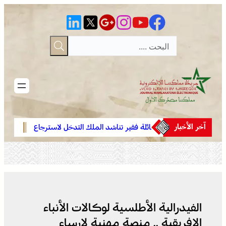
تخطى
إلى
المحتوى
آخر الأخبار
بان
عائلة فقير تناشد الملك التدخل لاسترجاع
فينيسيوس جو
هلة ..
الجثمان من إيطاليا والدفن بالمغرب
مدريد حتى 2032
العرس
الفيدرالية الأطلسية لوكالات الأنباء
الإفريقية .. منصة مهنية لإرساء