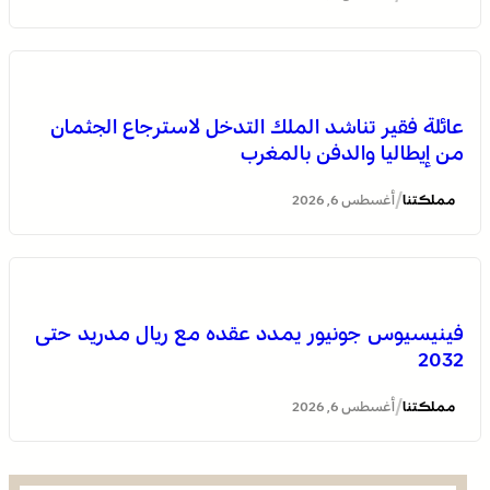
انطلاق الدورة الأولى من مهرجان السعيدية للموسيقى
عائلة فقير تناشد الملك التدخل لاسترجاع الجثمان
من إيطاليا والدفن بالمغرب
/
مملكتنا
أغسطس 6, 2026
فينيسيوس جونيور يمدد عقده مع ريال مدريد حتى
2032
يقظة أمنية وتنظيم محكم يواكبان افتتاح مهرجان الزربية
الوراينية بتاهلة .. جهود ميدانية أسهمت في إنجاح العرس
/
مملكتنا
أغسطس 6, 2026
الثقافي