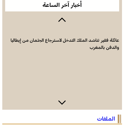
أخبار آخر الساعة
عائلة فقير تناشد الملك التدخل لاسترجاع الجثمان من إيطاليا
والدفن بالمغرب
فينيسيوس جونيور يمدد عقده مع ريال مدريد حتى 2032
الملفات