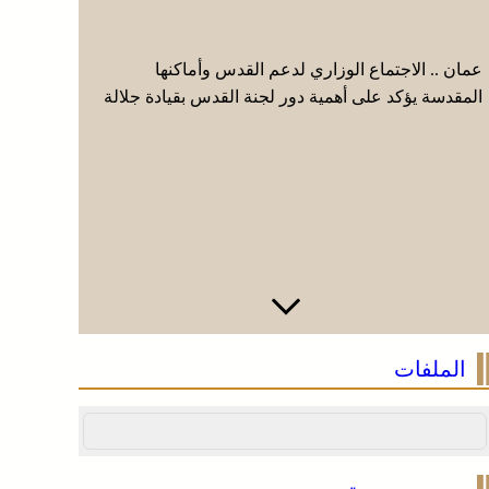
عمان .. الاجتماع الوزاري لدعم القدس وأماكنها
موجة حر و
المقدسة يؤكد على أهمية دور لجنة القدس بقيادة جلالة
من اليوم ا
الملك ويدعم جهود اللجنة ووكالة بيت مال القدس
(نشرة إنذا
الشريف
الملفات