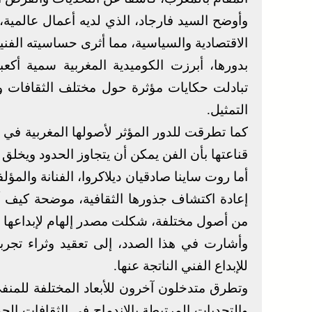
وأوضح السيد فارجاد، الذي لديه أعمال عالمية
الاقتصادية والسياسية، مما أثرى حساسيته الفنية
بدورها، أبرزت الكوميدية المغربية سمية أكعب
تبادلت حكايات مؤثرة حول مختلف الثقافات و
التمثيل.
كما تطرقت للدور المؤثر لأصولها المغربية في 
قناعتها بأن الفن يمكن أن يتجاوز الحدود ويخل
أما روت ساينا صادقيان ديلاكروا، الفنانة والم
إعادة اكتشاف جذورها الثقافية، موضحة كيف 
من أصول مختلفة، شكلت مصدر إلهام لإبداعها وم
وأشارت في هذا الصدد، إلى تعقيد وثراء تجرب
للإبداع الفني الناتجة عنها.
وتطرق متدخلون آخرون للأبعاد المختلفة للمنفى 
والتحديات المرتبطة بالاندماج في الثقافات الج