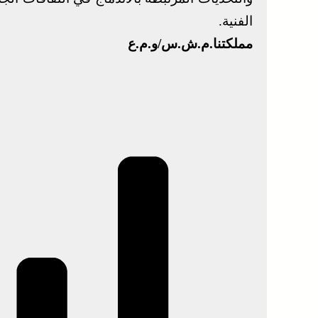
الفنية.
مملكتنا.م.ش.س/و.م.ع