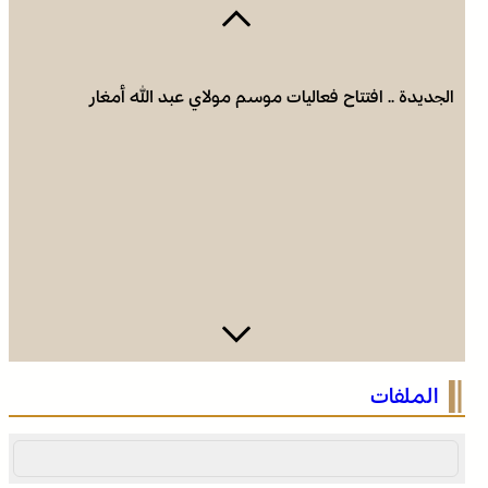
الجديدة .. افتتاح فعاليات موسم مولاي عبد الله أمغار
وادي زم .. مبادرة تطوعية لشباب المدينة تعيد الاعتبار لمقبرة
الملفات
الشهداء بعد الحريق