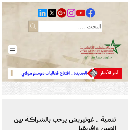
تخطى
إلى
المحتوى
آخر الأخبار
ت موسم مولاي
الجديدة .. افتتاح فعاليات موسم مولاي
وادي ز
عبد الله أمغار
تعيد ا
تنمية .. غوتيريش يرحب بالشراكة بين
الصين وإفريقيا