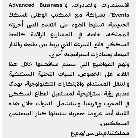
الاستثمارات والصادرات، و”Advanced Business
Events”، بشراكة مع المكتب الوطني للسكك
الحديدية، تسليط الضوء على التقدم الذي أحرزته
المملكة، خاصة في المشاريع الرائدة كالخط
السككي فائق السرعة الذي يربط بين طنجة والدار
البيضاء ومبادرات استراتيجية أخرى.
وتهم المواضيع التي ستتم مناقشتها خلال هذا
اللقاء، على الخصوص، البنيات التحتية السككية
والتنقل المستدام والابتكارات التكنولوجية، بهدف
تقديم رؤية استراتيجية لمستقبل القطاع السككي
في المغرب وإفريقيا. وستشمل الندوات خلال هذه
القمة أيضا عروضا حصرية ينشطها كبار المصنعين
السككيين.
مملكتنا.م.ش.س/و.م.ع