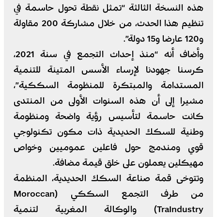
هذه النسخة الثالثة “تمثل نقطة تحول حاسمة في
تنظيم هذا الحدث، من خلال مشاركة 200 مقاولة
و120 عارضا و15 دولة”.
وأضاف أنه “منذ إحداث التجمع في سنة 2021،
كرسنا جهودنا لإرساء الأسس المتينة للتنمية
المستدامة والمبتكرة للمنظومة السككية”،
مشيرا إلى أن هذه السنوات الأولى من المنتدى
كانت حاسمة لتأسيس رؤية واضحة ومنظومة
وطنية للسكك الحديدية ذات مكون تكنولوجي
قوي ومندمج حول فاعلين عموميين وخواص
مهيكلين يعملون على خلق قيمة مضافة.
وتتوخى قمة صناعة السكك الحديدية، المنظمة
من طرف التجمع السككي (Moroccan
TraIndustry) والوكالة المغربية لتنمية