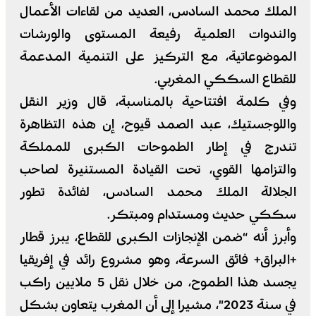
الملك محمد السادس، العديد من لقاءات الأعمال
والندوات العلمية رفيعة المستوى والورشات
الموضوعاتية، مع التركيز على التنمية المدعمة
للقطاع السككي المغربي.
وفي كلمة افتتاحية بالمناسبة، قال وزير النقل
واللوجستيك، عبد الصمد قيوح، إن هذه التظاهرة
تندرج في إطار الطموحات الكبرى للمملكة
والتزامها القوي، تحت القيادة المستنيرة لصاحب
الجلالة الملك محمد السادس، لفائدة تطور
سككي حديث ومستدام ومبتكر.
وأبرز أنه “ضمن الإنجازات الكبرى للقطاع، يبرز قطار
+البراق+ فائق السرعة، وهو مشروع رائد في إفريقيا
يجسد هذا الطموح، من خلال نقل 5 ملايين راكب
في سنة 2023″، مشيرا إلى أن المغرب يتعاون بشكل