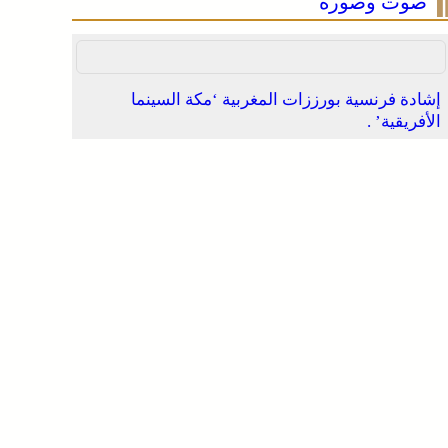
صوت وصورة
إشادة فرنسية بورززات المغربية ‘مكة السينما
الأفريقية’ .