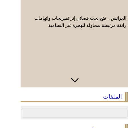
العرائش .. فتح بحث قضائي إثر تصريحات واتهامات
الصحراء ال
زائفة مرتبطة بمحاولة للهجرة غير النظامية
وتعترف بس
الملفات