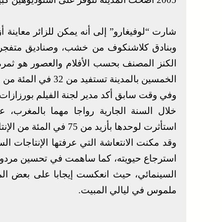
شارت “لوفيغارو” إلى أنه يمكن للزائر معاينة 
وبنادق كلاشنكوف من خشب، وصناديق متفجرا
الخمسين بالمدينة تستفيد من 32 في المئة من الحجوزات المرتبطة بالنشاط السينمائي.
وفي وقت سابق أكد مدير لجنة الفيلم بورزازات، 
خلال السنة الجارية رواجا مهما بالمغرب، 
استأثرت لوحدها بأزيد من 75 في المئة من الإنتاجات السينمائية المصورة بالمغرب.
وقد مكنت الانتعاشة التي عرفتها الإنتاجات السي
استرجاع حيويته، كما ساهمت في تحسين مردودي
السينمائي، حيث انعكست إيجابا على بعض ال
ملموس في ليالي المبيت.