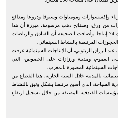
أزياء وإكسسوارات ومومياوات وسيوفا ودروعا ومدافع
ت من ورق، وصفائح ذهب مرسومة، مبرزة أن هذا
الكنز المصنف بحسب الأفلام والعصور هو ثمرة 74 إنتاجا. وأضافت الصحيفة أن الفنادق والرياضات
عبد الرزاق الزيتوني، أن الإنتاجات السينمائية عرفت
على العموم، ومدينة ورزازات على الخصوص، التي
نمائية بالمدينة خلال السنة الجارية، هذا القطاع من
ة السياحة، الذي أصبح مرتبطا بشكل وثيق بالنشاط
مؤسسات الفندقية المصنفة من خلال تسجيل ارتفاع