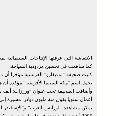
الانتعاشة التي عرفتها الإنتاجات السينمائية 
كما ساهمت في تحسين مردودية السياحة.
كتبت صحيفة “لوفيغارو” الفرنسية مؤخرا أن م
تحمل اسم “مكة السينما الأفريقية” مؤكدة أن هذه
وأضافت الصحيفة تحت عنوان “ورززات: ألف سر
أعمال سنويا يفوق مئة مليون دولار، مشيرة إلى 
يمكن مشاهدة “لورانس العرب” و”الإسكندر الأكب
2005 أضحت المدينة تتوفر على استوديوهين كبيرين يمتدان على مساحة 236 هكتارا.