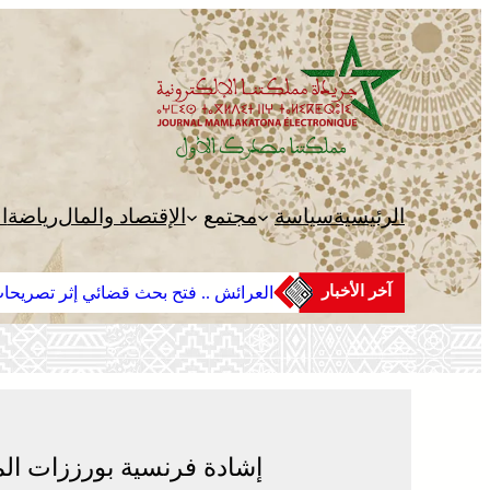
تخطى
إلى
المحتوى
الرئيسية
سياسة
مجتمع
الإقتصاد والمال
رياضة
ا
آخر الأخبار
العرائش .. فتح بحث قضائي إثر تصريحات
إشادة فرنسية بورززات المغ