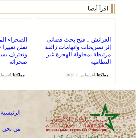
اقرأ أيضا
العرائش .. فتح بحث قضائي
الصحراء المغ
إثر تصريحات واتهامات زائفة
تعلن تغييرا
مرتبطة بمحاولة للهجرة غير
وتعترف بسي
النظامية
صحرائه
/
/
مملكتنا
أغسطس 8, 2026
مملكتنا
أغسطس 8, 
الرئيسية
من نحن !