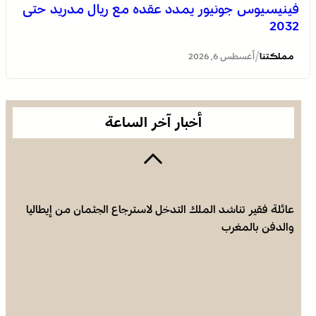
فينيسيوس جونيور يمدد عقده مع ريال مدريد حتى
2032
يقظة أمنية وتنظيم محكم يواكبان افتتاح مهرجان الزربية
الوراينية بتاهلة .. جهود ميدانية أسهمت في إنجاح العرس
/
مملكتنا
أغسطس 6, 2026
الثقافي
أخبار آخر الساعة
عائلة فقير تناشد الملك التدخل لاسترجاع الجثمان من إيطاليا
والدفن بالمغرب