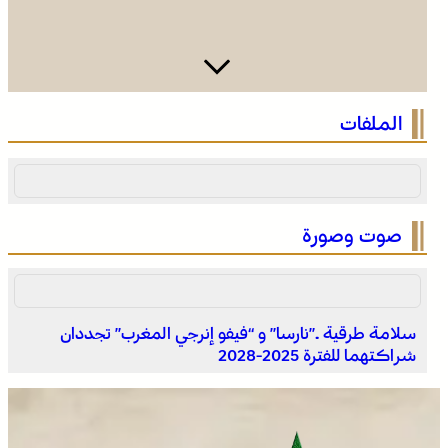
فينيسيوس جونيور يمدد عقده مع ريال مدريد حتى 2032
الملفات
صوت وصورة
سلامة طرقية ..”نارسا” و “فيفو إنرجي المغرب” تجددان
شراكتهما للفترة 2025-2028
انطلاق الدورة الأولى من مهرجان السعيدية للموسيقى