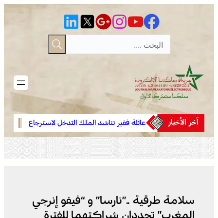
تخطى
إلى
المحتوى
آخر الأخبار
اكبان
عائلة فقير تناشد الملك التدخل لاسترجاع
فينيسيوس 
بتاهلة ..
الجثمان من إيطاليا والدفن بالمغرب
مدريد حتى 32
ح العرس
سلامة طرقية ..”نارسا” و “فيفو إنرجي
المغرب” تجددان شراكتهما للفترة