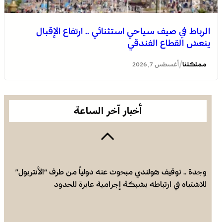
الرباط في صيف سياحي استثنائي .. ارتفاع الإقبال
ينعش القطاع الفندقي
العثور على جثة مقطعة الأطراف داخل عشة بمنطقة منابع
بوزملان والتحقيقات متواصلة لكشف ملابسات الجريمة
/
مملكتنا
أغسطس 7, 2026
أخبار آخر الساعة
وجدة .. توقيف هولندي مبحوث عنه دولياً من طرف “الأنتربول”
للاشتباه في ارتباطه بشبكة إجرامية عابرة للحدود