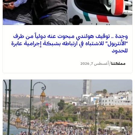
وجدة .. توقيف هولندي مبحوث عنه دولياً من طرف
“الأنتربول” للاشتباه في ارتباطه بشبكة إجرامية عابرة
للحدود
/
مملكتنا
أغسطس 7, 2026
التفاصيل الكاملة لاقتحام ولي العهد مياه سبتة المحتلة على
لسان الهدهد !