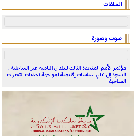
الملفات
للدار البيضاء
صوت وصورة
مؤتمر الأمم المتحدة الثالث للبلدان النامية غير الساحلية ..
الدعوة إلى تبني سياسات إقليمية لمواجهة تحديات التغيرات
المختبر الوطني للشرطة العلمية والتقنية التابع للمديرية
المناخية
العامة للأمن الوطني، يحصل على شهادة الاعتماد والمطابقة
والجودة بالمعيار الدولي “ISO/CEI 17025”