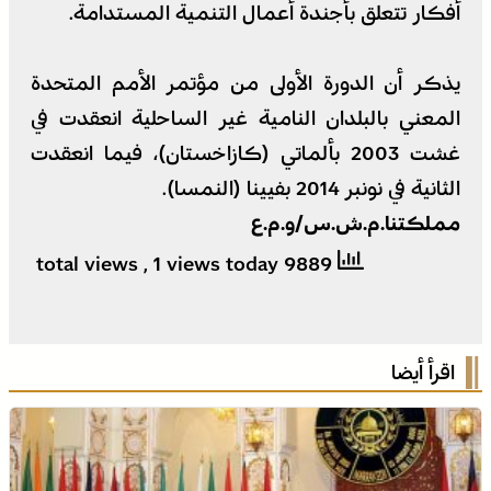
أفكار تتعلق بأجندة أعمال التنمية المستدامة.
يذكر أن الدورة الأولى من مؤتمر الأمم المتحدة
المعني بالبلدان النامية غير الساحلية انعقدت في
غشت 2003 بألماتي (كازاخستان)، فيما انعقدت
الثانية في نونبر 2014 بفيينا (النمسا).
مملكتنا.م.ش.س/و.م.ع
, 1 views today
9889 total views
اقرأ أيضا