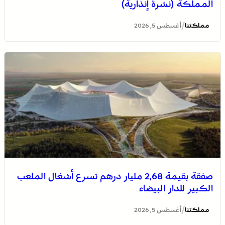
المملكة (نشرة إنذارية)
/
مملكتنا
أغسطس 5, 2026
المختبر الوطني للشرطة العلمية والتقنية التابع للمديرية
العامة للأمن الوطني، يحصل على شهادة الاعتماد والمطابقة
والجودة بالمعيار الدولي “ISO/CEI 17025”
صفقة بقيمة 2,68 مليار درهم تسرع أشغال الملعب
الكبير للدار البيضاء
عمان .. الاجتماع الوزاري لدعم القدس وأماكنها المقدسة
يؤكد على أهمية دور لجنة القدس بقيادة جلالة الملك
/
مملكتنا
أغسطس 5, 2026
ويدعم جهود اللجنة ووكالة بيت مال القدس الشريف