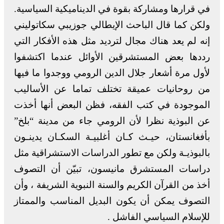
في قرارها ومشاركة بقوة في الديناميكية السياسية.
ولكن كما قال الباحث الإيطالي جوزيبي سكاتوليني
إنه لم يعد هناك مجال لترديد مثل هذه الأفكار التي
رددها بعض المستشرقين الأوائل عندما اكتشفوا
لأول مرة أشعار جلال الدين الرومي ووجدوا ما فيها
من روحانيات عميقة تختلف تماما عن الأساليب
الموجودة في كتب الفقه، فظن البعض أنها أخذت
عن البوذية نظرا لأن الرومي جاء من مدينة “بلخ”
بأفغانستان، حيـث كـان أغلبيـة السكـان يدينـون
بالبوذيـة ولكن مع تطور الدراسات الاستشراقية مثل
دراسات المستشرق مانيسون، تبيّن أن التصوف
أخذ من القرآن الكريم والسنة النبوية الشريفة ، وأن
التصوف يمكن أن يكون البديل المناسب والممتاز
للإسلام السياسي الفاشل .