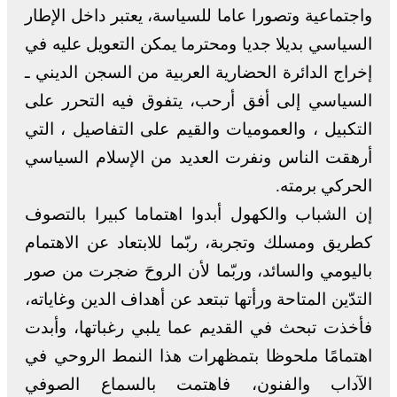
واجتماعية وتصورا عاما للسياسة، يعتبر داخل الإطار
السياسي بديلا جديا ومحترما يمكن التعويل عليه في
إخراج الدائرة الحضارية العربية من السجن الديني ـ
السياسي إلى أفق أرحب، يتفوق فيه التحرر على
التكبيل ، والعموميات والقيم على التفاصيل ، التي
أرهقت الناس ونفرت العديد من الإسلام السياسي
الحركي برمته.
إن الشباب والكهول أبدوا اهتماما كبيرا بالتصوف
كطريق ومسلك وتجربة، ربّما للابتعاد عن الاهتمام
باليومي والسائد، وربّما لأن الروحَ ضجرت من صور
التدّين المتاحة ورأتها تبتعد عن أهداف الدين وغاياته،
فأخذت تبحث في القديم عما يلبي رغباتها، وأبدت
اهتمامًا ملحوظا بتمظهرات هذا النمط الروحي في
الآداب والفنون، فاهتمت بالسماع الصوفي