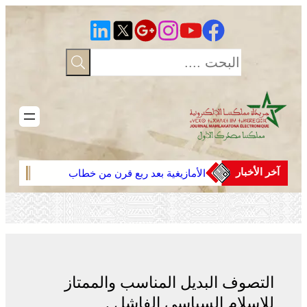
تخطى
إلى
المحتوى
آخر الأخبار
الأمازيغية بعد ربع قرن من خطاب
أجدير”.. مهرجان “تيفاوين” بتافراوت
قياسي
يناقش الحصيلة ورهانات المستقبل
التصوف البديل المناسب والممتاز
للإسلام السياسي الفاشل .