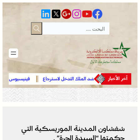
تخطى
إلى
المحتوى
آخر الأخبار
عائلة فقير تناشد الملك التدخل لاسترجاع
فينيسيوس جونيور يمدد عقد
الجثمان من إيطاليا والدفن بالمغرب
مدريد حتى 2032
شفشاون المدينة الموريسكية التي
حكمتها “السيدة الحرة” .