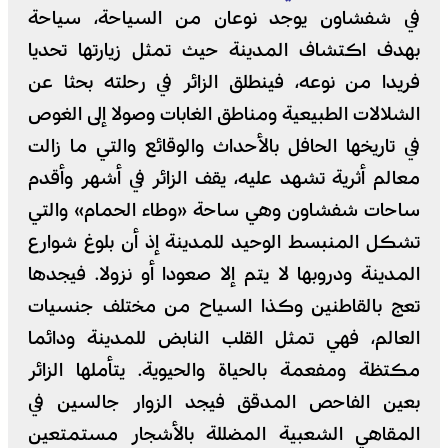
في شفشاون يوجد نوعان من السياحة، سياحة
بهدف اكتشاف المدينة حيث تمثل زيارتها تحديا
فريدا من نوعه، فينطلق الزائر في رحلته بحثا عن
الشلالات الطبيعية ومناطق الغابات وصولا إلى الغوص
في تاريخها الحافل بالأحداث والوقائع والتي ما زالت
معالم أثرية تشهد عليه، يقف الزائر في أشهر وأقدم
ساحات شفشاون وهي ساحة «وطاء الحمام» والتي
تشكل المنبسط الوحيد للمدينة إذ أن بلوغ شوارع
المدينة ودروبها لا يتم إلا صعودا أو نزولا. فيجدها
تعج بالقاطنين وكذا السياح من مختلف جنسيات
العالم، فهي تمثل القلب النابض للمدينة ودائما
مكتظة ومفعمة بالحياة والحيوية. يتأملها الزائر
بعين الفاحص المدقق فيجد الزوار جالسين في
المقاهي الشعبية المضللة بالأشجار مستمتعين