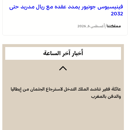
فينيسيوس جونيور يمدد عقده مع ريال مدريد حتى
2032
يقظة أمنية وتنظيم محكم يواكبان افتتاح مهرجان الزربية
الوراينية بتاهلة .. جهود ميدانية أسهمت في إنجاح العرس
/
مملكتنا
أغسطس 6, 2026
الثقافي
أخبار آخر الساعة
عائلة فقير تناشد الملك التدخل لاسترجاع الجثمان من إيطاليا
والدفن بالمغرب