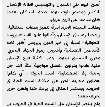
أصبح اليوم طي النسيان والتهميش فطاله الإهمال
الكبير ومصدر تلوث يهدد صحة السكان بعدما
كان شاهدا على تاريخ عريق.
وكانت السيدة الحرة، امرأة تتميز بصفات استثنائية،
زرعت الرعب في الإسبان، وأطلقوا عليها لقب «بربروسا
التطوانية» نسبة إلى خير الدين بربروس أكبر قادة
الأساطيل العثمانية وأشرس رموز الجهاد البحري،
وجرى التنسيق بينهما. ومن كثرة فزع الإسبان
منها، كانوا يقولون «نفضل مواجهة مئة ألف جن
وجنية ولا الشفشاوية الست الحرة» ، أي كانوا
يفضلون محاربة الجن على ملاقاة الست الحرة في
الحروب. ويستمر المثال إلى يومنا هذا ولكن جرى
تحريف معناه.
ولم ينتصر الإسبان على الست الحرة في الحروب بل