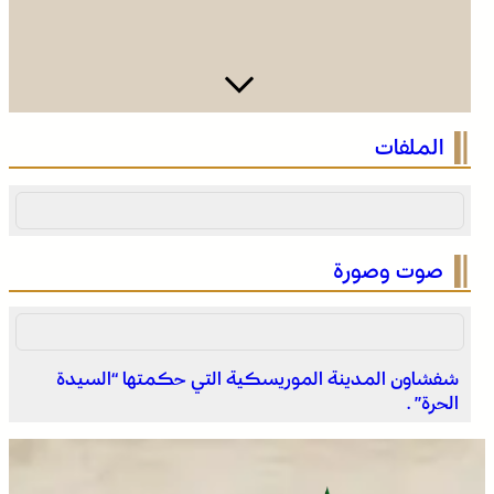
فينيسيوس جونيور يمدد عقده مع ريال مدريد حتى 2032
الملفات
صوت وصورة
شفشاون المدينة الموريسكية التي حكمتها “السيدة
الحرة” .
انطلاق الدورة الأولى من مهرجان السعيدية للموسيقى