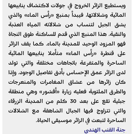
ويستطيع الزائر الخروج في جولات لاكتشاف ينابيعها
المائية وشلالاتها، فيبدأ بمنبع «رأس الماء» والذي
يشق الجبل لتنساب من شلالاته المياه العذبة
والنقية. هذا المنبع الذي قدم للساكنة طوق النجاة
فهو المزود الوحيد للمدينة بالماء. كما يقف الزائر
على قنطرة «رأس الماء» متأملا ينابيعها المائية
الساحرة والمتفرعة باتجاهات مختلفة والتي تولد
لدى الزائر عمق الإحساس بأدق تفاصيل الوجود. وإذا
كان زائرها من عشاق المغامرات والمنعرجات
والطرق الملتوية فعليه زيارة «أقشور» وهي منطقة
جبلية تقع على بعد 30 كلم من المدينة الزرقاء
والتي تتزاوج فيها الجبال الشاهقة مع الشلالات
الساحرة لتبعث في الزائر موسيقى الحياة.
جنة القنب الهندي