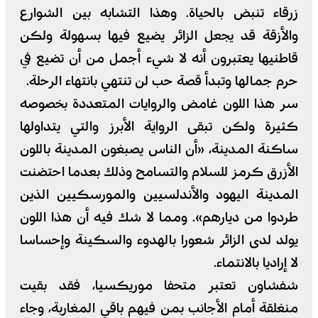
زرقاء تنبض بالحياة. وهذا التشابه بين الشوارع
والأزقة قد يجعل الزائر يضيع فيها بسهولة ولكن
قاطنيها يعتبرون أنه لا شيء أجمل من أن تضيع في
حرم جمالها وتبدأ قصة حب لن تنتهي بانتهاء الرحلة.
سر هذا اللون غامض والروايات المتعددة بخصوصه
كثيرة ولكن تبقى الرواية الأبرز والتي يتداولها
ساكنة المدينة، «أن الناس يصبغون المدينة باللون
الأزرق كرمز للسلام والتسامح وذلك بعدما احتضنت
المدينة اليهود والأندلسيين والمورسكيين الذين
طردوا من ديارهم». ومما لا شك فيه أن هذا اللون
يولد لدى الزائر شعورا بالهدوء والسكينة وإحساسا
لا إراديا بالانتماء.
شفشاون تعتبر متحفا موريكسيا، فقد بقيت
منغلقة أمام الأجانب بمن فيهم باقي المغاربة، وجاء