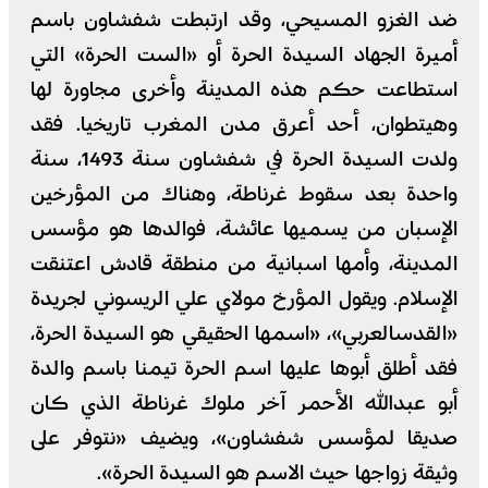
ضد الغزو المسيحي، وقد ارتبطت شفشاون باسم
أميرة الجهاد السيدة الحرة أو «الست الحرة» التي
استطاعت حكم هذه المدينة وأخرى مجاورة لها
وهيتطوان، أحد أعرق مدن المغرب تاريخيا. فقد
ولدت السيدة الحرة في شفشاون سنة 1493، سنة
واحدة بعد سقوط غرناطة، وهناك من المؤرخين
الإسبان من يسميها عائشة، فوالدها هو مؤسس
المدينة، وأمها اسبانية من منطقة قادش اعتنقت
الإسلام. ويقول المؤرخ مولاي علي الريسوني لجريدة
«القدسالعربي»، «اسمها الحقيقي هو السيدة الحرة،
فقد أطلق أبوها عليها اسم الحرة تيمنا باسم والدة
أبو عبدالله الأحمر آخر ملوك غرناطة الذي كان
صديقا لمؤسس شفشاون»، ويضيف «نتوفر على
وثيقة زواجها حيث الاسم هو السيدة الحرة».