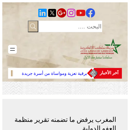
تخطى
إلى
المحتوى
آخر الأخبار
برقية تعزية ومواساة من أسرة جريدة
العرا
“مملكتنا” إلى الأستاذ النقيب مولاي
تصريح
سليمان العمراني في وفاة شقيقه الأكبر
بمحاو
المرحوم مُّحمد العمراني
المغرب يرفض ما تضمنه تقرير منظمة
العفو الدولية