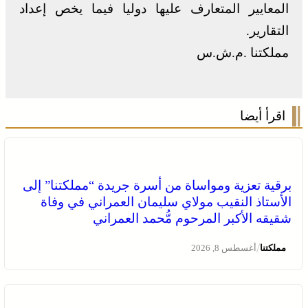
المعايير المتعارف عليها دوليا فيما يخص إعداد
التقارير.
مملكتنا .م.ش.س
اقرأ أيضا
برقية تعزية ومواساة من أسرة جريدة “مملكتنا” إلى
الأستاذ النقيب مولاي سليمان العمراني في وفاة
شقيقه الأكبر المرحوم مُّحمد العمراني
/
مملكتنا
أغسطس 8, 2026