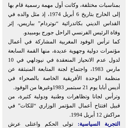
بمناسبات مختلفة، وكانت أول مهمة رسمية قام بها
إلى الخارج بتاريخ 6 أبريل 1974، إذ مثل والده في
القداس الديني بكاتدرائية “نوتردام” بباريس، إثر
وفاة الرئيس الفرنسي الراحل جورج بومبيدو.
كما ترأس الوفود المغربية المشاركة في أعمال
مؤتمرات دولية وجهوية عديدة، منها القمة السابعة
لدول عدم الانحياز المنعقدة في نيودلهي في 10
مارس 1983، واجتماع لجنة المتابعة المنبثقة عن
منظمة الوحدة الأفريقية الخاصة بالصحراء في
أديس أبابا يوم 21 سبتمبر 1983وغيرها من الوفود.
وترأس لجانا وتظاهرات وطنية ودولية كثيرة، من
قبيل افتتاح أعمال المؤتمر الوزاري “للكات” في
مراكش 12 أبريل 1994.
التجربة السياسية:
تولى الحكم واعتلى عرش