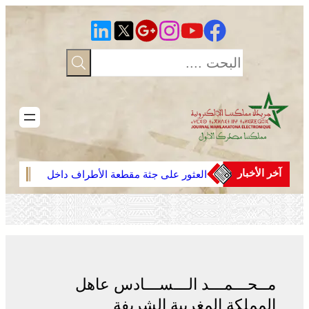
تخطى
إلى
المحتوى
آخر الأخبار
العثور على جثة مقطعة الأطراف داخل
وجدة
عشة بمنطقة منابع بوزملان والتحقيقات
دوليا
متواصلة لكشف ملابسات الجريمة
ارتبا
مــحـــمـــد الـــســـادس عاهل
المملكة المغربية الشريفة