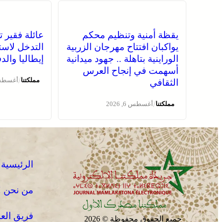
يقظة أمنية وتنظيم محكم
عائلة فقير ت
يواكبان افتتاح مهرجان الزربية
التدخل لاست
الوراينية بتاهلة .. جهود ميدانية
إيطاليا وال
أسهمت في إنجاح العرس
/
مملكتنا
أغسطس 6, 
الثقافي
/
مملكتنا
أغسطس 6, 2026
الرئيسية
من نحن !
فريق الع
جميع الحقوق محفوظة © 2026