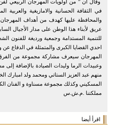
وقال أن ” من أولويات المهرجان الربيعي لفن 
في الثقافة الحسانية والامازيغية والعربية ا
والمحافظة عليها كهدف من أهداف المهرجان الأ
عريق لأبناء هذا الوطن على مدار الأجيال السا
للتنمية المستدامة وجمعية ورديغة للفنون الشع
احدي القضايا الكبرى والمتمثلة في الدفاع عن وحد
المهرجان سيعرف مشاركة مجموعة من الفرق ال
وعبيدات الرما وليدات الصيادة بالإضافة إلى م
منهم عبد العزيز الستاتي ومحمد ولد امبارك 
المسكيني وكذلك مجموعة مسناوة و الفنان ال
مملكتنا .م.ش.س
اقرأ أيضا