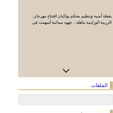
يقظة أمنية وتنظيم محكم يواكبان افتتاح مهرجان
عائلة فقي
الزربية الوراينية بتاهلة .. جهود ميدانية أسهمت في
إيطاليا وا
إنجاح العرس الثقافي
الملفات