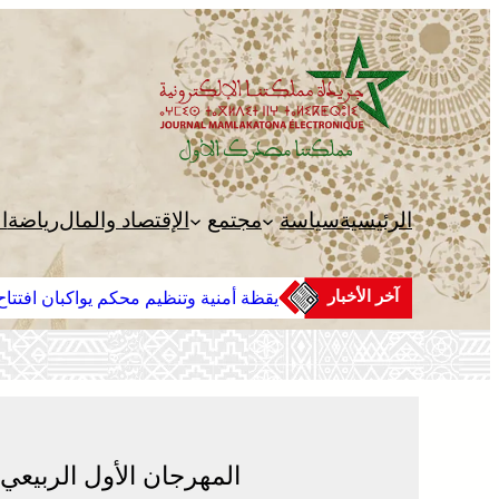
تخطى
إلى
المحتوى
الرئيسية
سياسة
مجتمع
الإقتصاد والمال
رياضة
ا
آخر الأخبار
يقظة أمنية وتنظيم محكم يواكبان افتتاح 
المهرجان الأول الربيعي