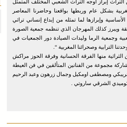
التراث إبراز أوجه التراث الشعبي المختلف المتمثل
لمغربية بشكل عام وربطها بواقعنا وحاضرنا المعاصر
ساسية وإبرازها لما تمثله من إبداع إنساني تراثي
بقة ويبرز كذلك المهرجان الذي تنظمه جمعية الصورة
بية وجمعية الرما وليدات الصيادة دور الجمعيات في
تنا الترابية وصحرائنا المغربية “.
ثراثية منها الفرقة الحسانية وفرقة الحوز مراكش
شاركة مجموعة من الفنانين المتألقين في فن العيطة
الخريبكي ومصطفى اومكيل وجمال زرهون وعبد الرحيم
كوميدي الشرقي ساروتي .