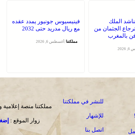
ناشد الملك
فينيسيوس جونيور يمدد عقده
رجاع الجثمان من
مع ريال مدريد حتى 2032
دفن بالمغرب
/
مملكتنا
أغسطس 6, 2026
2026
للنشر في مملكتنا
مملكتنا منصة إعلامية 
للإشهار
زوار الموقع :
إضغط
اتصل بنا
مل