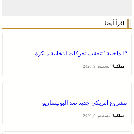
اقرأ أيضا
“الداخلية” تتعقب تحركات انتخابية مبكرة
/
مملكتنا
أغسطس 9, 2026
عروة وثقى لا تنفصم .. التلاحم التاريخي بين العرش والشعب
ضامن السيادة ومجهض الفتن
مشروع أمريكي جديد ضد البوليساريو
/
مملكتنا
أغسطس 9, 2026