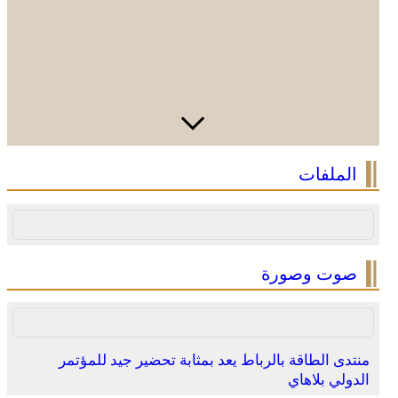
كأس أمم إفريقيا للسيدات 2026 .. المنتخب المغربي يواصل
الملفات
مشواره المتميز بالتأهل إلى المربع الذهبي و يحجز تذكرة
العبور إلى مونديال البرازيل 2027
صوت وصورة
منتدى الطاقة بالرباط يعد بمثابة تحضير جيد للمؤتمر
الدولي بلاهاي
عروة وثقى لا تنفصم .. التلاحم التاريخي بين العرش والشعب