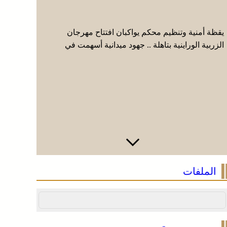
يقظة أمنية وتنظيم محكم يواكبان افتتاح مهرجان
عائلة فقي
الزربية الوراينية بتاهلة .. جهود ميدانية أسهمت في
إيطاليا وا
إنجاح العرس الثقافي
الملفات