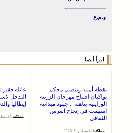
———————-
و.م.ع
اقرأ أيضا
يقظة أمنية وتنظيم محكم
عائلة فقير ت
يواكبان افتتاح مهرجان الزربية
التدخل لاست
الوراينية بتاهلة .. جهود ميدانية
إيطاليا وال
أسهمت في إنجاح العرس
/
مملكتنا
أغسطس 6, 
الثقافي
/
مملكتنا
أغسطس 6, 2026