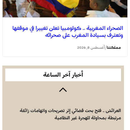
الصحراء المغربية .. كولومبيا تعلن تغييرا في موقفها
وتعترف بسيادة المغرب على صحرائه
برقية تعزية ومواساة من أسرة جريدة “مملكتنا” إلى الأستاذ
النقيب مولاي سليمان العمراني في وفاة شقيقه الأكبر
/
مملكتنا
أغسطس 8, 2026
المرحوم مُّحمد العمراني
أخبار آخر الساعة
العرائش .. فتح بحث قضائي إثر تصريحات واتهامات زائفة
مرتبطة بمحاولة للهجرة غير النظامية