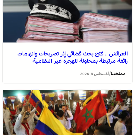
العرائش .. فتح بحث قضائي إثر تصريحات واتهامات
زائفة مرتبطة بمحاولة للهجرة غير النظامية
/
مملكتنا
أغسطس 8, 2026
الصحراء المغربية .. كولومبيا تعلن تغييرا في موقفها وتعترف
بسيادة المغرب على صحرائه