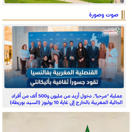
الصحراء المغربية .. كولومبيا تعلن تغييرا في موقفها وتعترف
بسيادة المغرب على صحرائه
صوت وصورة
برقية تعزية ومواساة من أسرة جريدة “مملكتنا” إلى الأستاذ
النقيب مولاي سليمان العمراني في وفاة شقيقه الأكبر
المرحوم مُّحمد العمراني
عملية “مرحبا”.. دخول أزيد من مليون و500 ألف من أفراد
الجالية المغربية بالخارج إلى غاية 10 يوليوز (السيد بوريطة)