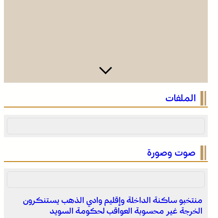
الرباط في صيف سياحي استثنائي .. ارتفاع الإقبال ينعش القطاع
الملفات
الفندقي
صوت وصورة
منتخبو ساكنة الداخلة وإقليم وادي الذهب يستنكرون
الخرجة غير محسوبة العواقب لحكومة السويد
التفاصيل الكاملة لاقتحام ولي العهد مياه سبتة المحتلة على