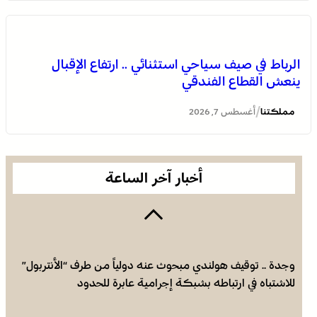
الرباط في صيف سياحي استثنائي .. ارتفاع الإقبال
ينعش القطاع الفندقي
العثور على جثة مقطعة الأطراف داخل عشة بمنطقة منابع
بوزملان والتحقيقات متواصلة لكشف ملابسات الجريمة
/
مملكتنا
أغسطس 7, 2026
أخبار آخر الساعة
وجدة .. توقيف هولندي مبحوث عنه دولياً من طرف “الأنتربول”
للاشتباه في ارتباطه بشبكة إجرامية عابرة للحدود