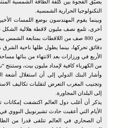
يضيّق الفجوة بين كلفة الطاقة الشمسية المنتجة
التكنولوجيا الحرارية الشمسية.
أخرى، تلمع نصف مليون لاقطة هلالية الشكل 
من 800 صف من اللاقطات بمتابعة الشمس
دقائق تحركها، بينما يطول ظلها ناحية الش
من الكهرباء كافية لإمداد مليون بيت، وستنتج “نور 1” وحدها 160 ميغاو
وأشار البنك الدولي إلى أن استغلال أشعة
وتجنيب المغرب التعرض لتقلبات تكاليف الاستير
إلى البلدان المجاورة.
يذكر أن أغلب دول العالم اكتشفت إمكانات ت
أن الصحاري في العالم تتلقى قدرا من الط