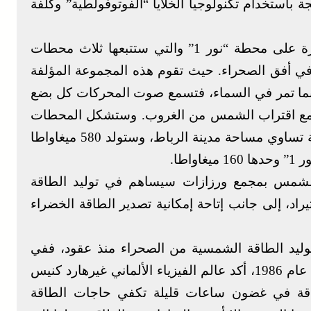
 باستخدام تكنولوجيا الخلايا “الفوتوفولطية” وكلفة
وبينما يقوم المهندسون بوضع اللمسات الأخيرة على محطة “نور 1” والتي ستتبعها ثلاث محطات
في أفق الصحراء. حيث تقوم هذه المجموعة المؤلفة
 بينما تمر في السماء، فتسمع صوت المحركات كل بضع
رق مع اقتراب الشمس من الغروب. وستشكل المحطات
الأربع في ورزازات بعد الانتهاء من بنائها مساحة تساوي مساحة مدينة الرباط، وستولد 580 ميغاواطا
اطا.
 الشمس بمجمع ورزازات سيساهم في توليد الطاقة
اد، إلى جانب إتاحة إمكانية تصدير الطاقة الخضراء
وليد الطاقة الشمسية من الصحراء منذ عقود، ففي
الأيام التي أعقبت حادث تشيرنوبيل النووي في عام 1986، أكد عالم الفيزياء الألماني غيرهارد كنيس
اقة في غضون ساعات قليلة تكفي حاجات الطاقة