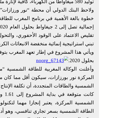
توليد 580 ميغاواطا من الكهرباء، كافية لإنارة مليون منزل.
ولاحظ البنك الدولي أن محطة “نور ورزازات
خطوة بالغة الأهمية في برنامج المغرب للطاقة
تقليص الاعتماد على الوقود الأحفوري، والتحو
تبني استراتيجية إنمائية منخفضة الانبعاثات الكرب
بحلول 2020.
وأعلنت الوكالة المغربية للطاقة الشمسية “م
المركزة نور بورزازات، سيكون أقل مما كان م
الشمسية والطاقات المتجددة، أن تكلفة الإنتا
الشمسية المركزة، يعتبر إنجازا مهما لتكنولو
الطاقة الشمسية بسعر تجاري تنافسي، وهو أدن