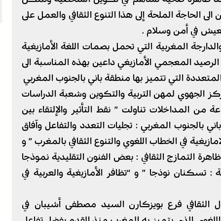
 الى الحاجة الملحة إلى هذا التنوع الثقافي والعمل على
عيش في أمن وسلام .
ية والدارجة المغربية التي تحمل بصمات اللغة الأمازيغية
لرصيد المعجمي الأمازيغي داعين بهذه المناسبة الى
المتعددة التي تتميز بها منطقة باني بالجنوب المغربي
ركز الجهوي لمهن التربية والتكوين وشعبة الدراسات
ة من المداخلات تناولت ” نقط التأثير والإلتقاء بين
باني بالجنوب المغربي : تجليات التعدد والتفاعل وآفاق
امازيغية في الخطاب اللغوي والتنوع الثقافي بالمغرب ” و
 ظاهرة التمازج الثقافي : بعض الفنون التقليدية نموذجا
ة : تسكنان نوذجا ” و “تظافر الأمازيغية والعربية في
دل الثقافي فرع بويزكارن السيد مصطفى أشيبان في
في واللغوي الذي يتميز به المغرب منذ القدم بفضل تفاعل