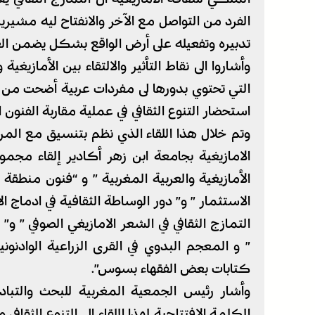
الفرد من التواصل مع الآخر والانفتاح ليه مشيرين
تدبيره وتفعيله على أرض الواقع بشكل يضمن ال
وأشاروا الى نقاط التأثير والالتقاء بين الأمازيغ
التي تحتوي بدورها لى مفردات عربية أضحت من ا
استحضار التنوع الثقافي في عملية مقاربة الفنون 
وتم خلال هذا اللقاء الذي نظم بتنسيق مع الم
الامازيغية بجامعة ابن زهر أكادير إلقاء مجموع
الأمازيغية والعربية المغربية ” و “فنون منطقة 
الاستثمار ” و” دور الوساطة الثقافية في ادماج ال
التمازج الثقافي في الشعر الامازيغي الصوفي ” و”
” و المعجم البدوي في القرى الزراعية الوادنوني
كتابات بعض الفقهاء بسوس”.
وأشار رئيس الجمعية المغربية للبحث والتبا
الكلمة الافتتاحية لهذا اللقاء الى التنوع الثقا