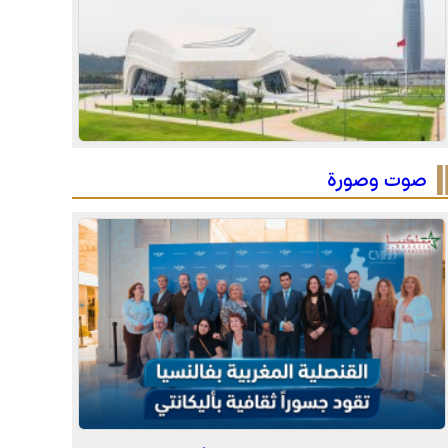
موجة حر وزخات رعدية مع تساقط البرد وهبات رياح
من اليوم الجمعة إلى الأحد بعدد من مناطق المملكة
(نشرة إنذارية)
العثور على جثة مقطعة الأطراف داخل عشة بمنطقة
منابع بوزملان والتحقيقات متواصلة لكشف ملابسات
الجريمة
صوت وصورة