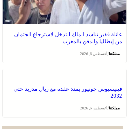
انطلاق الدورة الأولى من مهرجان السعيدية للموسيقى
عائلة فقير تناشد الملك التدخل لاسترجاع الجثمان
من إيطاليا والدفن بالمغرب
/
مملكتنا
أغسطس 6, 2026
فينيسيوس جونيور يمدد عقده مع ريال مدريد حتى
2032
يقظة أمنية وتنظيم محكم يواكبان افتتاح مهرجان الزربية
الوراينية بتاهلة .. جهود ميدانية أسهمت في إنجاح العرس
/
مملكتنا
أغسطس 6, 2026
الثقافي