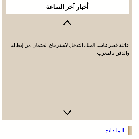
أخبار آخر الساعة
عائلة فقير تناشد الملك التدخل لاسترجاع الجثمان من إيطاليا
والدفن بالمغرب
فينيسيوس جونيور يمدد عقده مع ريال مدريد حتى 2032
الملفات