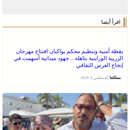
اقرأ أيضا
يقظة أمنية وتنظيم محكم يواكبان افتتاح مهرجان
الزربية الوراينية بتاهلة .. جهود ميدانية أسهمت في
إنجاح العرس الثقافي
/
مملكتنا
أغسطس 6, 2026