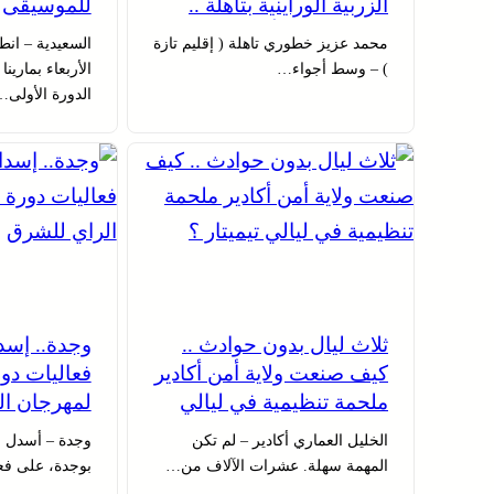
الزربية الوراينية بتاهلة ..
للموسيقى
جهود ميدانية أسهمت في
محمد عزيز خطوري تاهلة ( إقليم تازة
السعيدية – ان
إنجاح العرس الثقافي
) – وسط أجواء…
الأربعاء بمارينا
الدورة الأولى…
ثلاث ليال بدون حوادث ..
وجدة.. إسد
كيف صنعت ولاية أمن أكادير
ملحمة تنظيمية في ليالي
لمهرجان ال
تيميتار ؟
الخليل العماري أكادير – لم تكن
وجدة – أسدل ا
المهمة سهلة. عشرات الآلاف من…
بوجدة، على فعالي