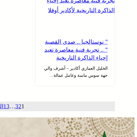
” نوستالجيا .. صدى القصبة
” .. تجربة فنية معاصرة تعيد
إحياء الذاكرة التاريخية
لأكادير أوفلا
الخليل العماري أكادير – أشرف والي
جهة سوس ماسة وعامل عمالة…
1
2
3
…
13
ال