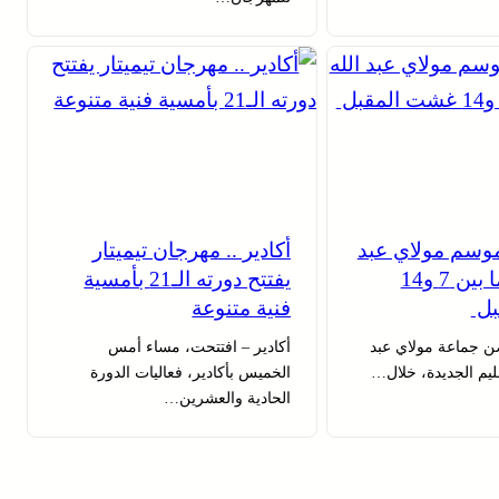
 موسم مولاي عبد
أكادير .. مهرجان تيميتار
الله أمغار ما بين 7 و14
يفتتح دورته الـ21 بأمسية
بل
فنية متنوعة
ضن جماعة مولاي عبد
أكادير – افتتحت، مساء أمس
إقليم الجديدة، خلال…
الخميس بأكادير، فعاليات الدورة
الحادية والعشرين…