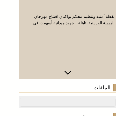
يقظة أمنية وتنظيم محكم يواكبان افتتاح مهرجان
عائلة فقي
الزربية الوراينية بتاهلة .. جهود ميدانية أسهمت في
إيطاليا وا
إنجاح العرس الثقافي
الملفات