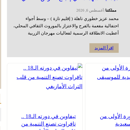
/
مملكتنا
أغسطس 6, 2026
محمد عزيز خطوري تاهلة ( إقليم تازة ) – وسط أجواء
احتفالية مفعمة بالفرح والاعتزاز بالموروث الثقافي المحلي،
أعطيت الانطلاقة الرسمية لفعاليات مهرجان الزربية
الوراينية بمدينة تاهلة، من خلال كرنفال استعراضي متميز
جاب شارع 3 مارس، وسط حضور جماهيري كثيف من ساكنة
اقرأ المزيد
المدينة وزوارها، في مشهد جسّد المكانة التي تحظى بها هذه
التظاهرة الثقافية باعتبارها موعدًا سنويًا […]
رة الأولى من
تيفاوين في دورته الـ18 ..
عيدية
تافراوت تصنع التنمية من