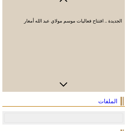
الجديدة .. افتتاح فعاليات موسم مولاي عبد الله أمغار
وادي زم .. مبادرة تطوعية لشباب المدينة تعيد الاعتبار لمقبرة
الملفات
الشهداء بعد الحريق