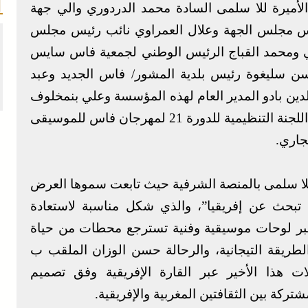
لأميرة للا سلمى السادة محمد الدردوري والي جهة
س مجلس الجهة وعلال العمراوي نائب رئيس مجلس
مي ومحمد القباج الرئيس الوطني لجمعية فاس سايس
سليغوة رئيس بلدية المشور/ فاس الجديد وعبد
ين بادو المدير العام لهذه المؤسسة وعلي بنمخلوف
المدير العام لمنتدى فاس، بالإضافة إلى أعضاء اللجنة التنظيمية للدورة 21 لمهرجان فاس للموسيقى
للا سلمى بالمنصة الشرفية حيث تابعت سموها العرض
تبحث عن إفريقيا”، والذي شكل مناسبة لاستعادة
ع عبر لوحات موسيقية وفنية تسترجع محطات من حياة
ريقة التيجانية، والرحالة حسن الوزان الملقب ب
ت هذا الأخير عبر القارة الإفريقية وفق تصميم
تركة بين الثقافتين المغربية والإفريقية.