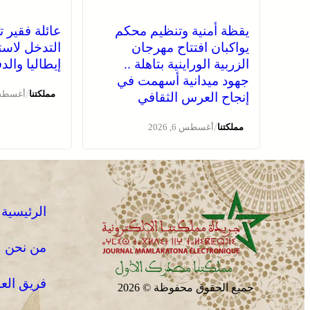
يقظة أمنية وتنظيم محكم
عائلة فقير ت
يواكبان افتتاح مهرجان
التدخل لاست
الزربية الوراينية بتاهلة ..
إيطاليا وال
جهود ميدانية أسهمت في
/
مملكتنا
أغسطس 6, 
إنجاح العرس الثقافي
/
مملكتنا
أغسطس 6, 2026
الرئيسية
من نحن !
فريق الع
جميع الحقوق محفوظة © 2026