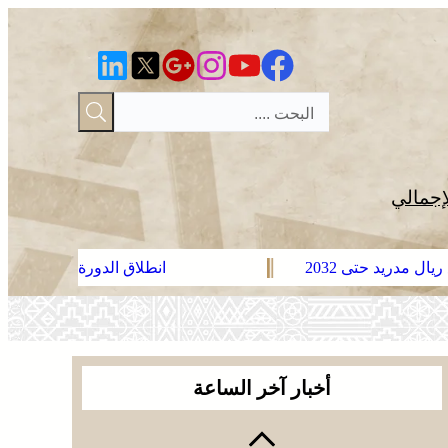
إجمالي
انطلاق الدورة الأولى من مهرجان السعيدية للموس
يقظة أمنية وتنظيم محكم يواكبان افتتاح مهرجان
الزربية الوراينية بتاهلة .. جهود ميدانية أسهمت في
إنجاح العرس الثقافي
عائلة فقير تناشد الملك التدخل لاسترجاع الجثمان من
إيطاليا والدفن بالمغرب
أخبار آخر الساعة
فينيسيوس جونيور يمدد عقده مع ريال مدريد حتى
2032