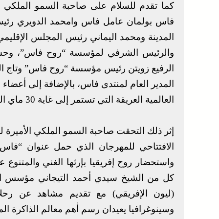
كما تقدم للسلام على صاحبة السمو الملكي ا
فاس بولمان عامل فاس وامحمد الدويري رئي
المدينة ومحمد اليماني رئيس المجلس الإقلي
والرئيس الشرفي لمؤسسة “روح فاس”، وحسن 
الرفيع زويتن رئيس مؤسسة “روح فاس” وتاج الد
العالمية العريقة التي تستمر إلى غاية 30 ماي الجاري.
إثر ذلك التحقت صاحبة السمو الملكي الأميرة 
الافتتاحي للمهرجان الذي حمل عنوان “فاس 
واستحضار روح إفريقيا بإرثها الغني والمتنو
كل من الشيخ سيدي أحمد التيجاني مؤسس الط
(ليون الإفريقي) مع تقديم مشاهد عن رحلا
وسينوغرافيا يعيدان رسم أهم معالم الذاكرة المش