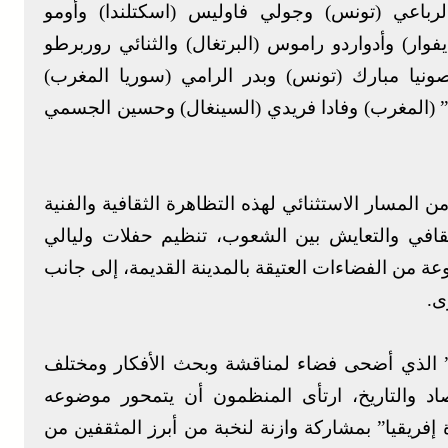
الرباعي (تونس) وجولي فاوليس (اسكتلندا) وأومو
وار) وأدواردو راموس (البرتغال) والثنائي روربرطو
ت دياوارا (كوبا Ü مالي) وصونيا مبارك (تونس) وبدر الرامي (سوريا المغرب)
” (المغرب) وفادا فريدي (السينغال) وحسين الجسمي
هذه الدورة التي تحتفي ب 21 سنة من المسار الاستثنائي لهذه التظاهرة الثقافية والفنية
ثقافي والتعايش بين الشعوب، تنظيم حفلات وليالي
من الفضاءات العتيقة بالمدينة القديمة، إلى جانب
ى.
 الذي أضحى فضاء لمناقشة وبحث الأفكار ومختلف
صاد والتاريخ، ارتأى المنظمون أن يتمحور موضوعه
فريقيا” بمشاركة وازنة لنخبة من أبرز المثقفين من