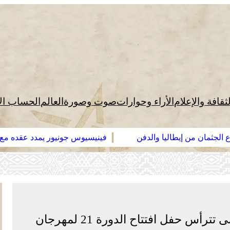
لثقافة والإعلام
الأراء وحوارات
صوت وصورة
العالم
الحساب ال
لدفن
فينيسيوس جونيور يمدد عقده مع ريال مدريد حتى 2032
صاحبة السمو الملكي الأميرة للا سلمى تترأس حفل افتتاح الدورة 21 لمهرجان