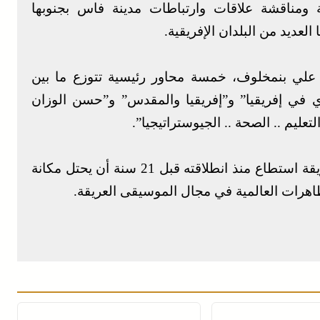
مناقشة علاقات وارتباطات مدينة فاس بجنوبها
العديد من البلدان الإفريقية.
 علي بنمخلوف، خمسة محاور رئيسية تتوزع ما بين
ي في إفريقيا” و”إفريقيا والمقدس” و”حسن الوزان
لتعليم .. الصحة .. الجيوستراتيجيا”.
يذكر أن مهرجان فاس للموسيقى العالمية العريقة استطاع منذ انطلاقته قبل 21 سنة أن يحتل مكانة
ظاهرات العالمية في مجال الموسيقى العريقة.