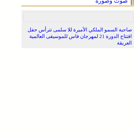
صوت وصورة
فينيسيوس جونيور يمدد عقده مع ريال مدريد حتى
2032
صاحبة السمو الملكي الأميرة للا سلمى تترأس حفل
انطلاق الدورة الأولى من مهرجان السعيدية للموسيقى
افتتاح الدورة 21 لمهرجان فاس للموسيقى العالمية
العريقة