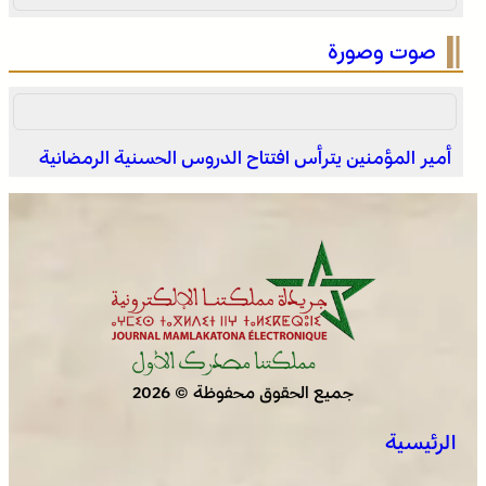
صوت وصورة
أمير المؤمنين يترأس افتتاح الدروس الحسنية الرمضانية
الاحتفال باليوم الوطني للمغاربة المقيمين بالخارج تحت شعار
“المغاربة المقيمون بالخارج في خدمة أوراش المغرب 2030”
جميع الحقوق محفوظة © 2026
الرئيسية
العرائش .. تخليد الذكرى الـ 448 لمعركة وادي المخازن