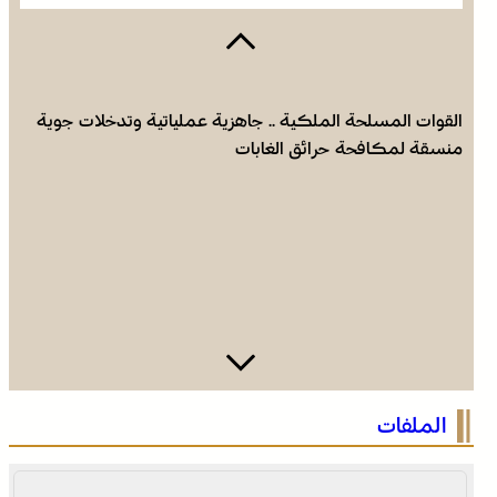
القوات المسلحة الملكية .. جاهزية عملياتية وتدخلات جوية
منسقة لمكافحة حرائق الغابات
الاحتفال باليوم الوطني للمغاربة المقيمين بالخارج تحت شعار
الملفات
“المغاربة المقيمون بالخارج في خدمة أوراش المغرب 2030”