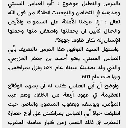
بالدرس والتحليل موضوع : “أبو العباس السبتي
ومذهبه في التضامن والتوحيد”، انطلاقا من قول الله
تعالى : “إنا عرضنا الأمانة على السموات والأرض
والجبال فأبين أن يحملنها وأشفقن منها وحملها
الإنسان إنه كان ظلوما جهولا”.
واستهل السيد التوفيق هذا الدرس بالتعريف بأبي
العباس السبتي، وهو أحمد بن جعفر الخزرجي،
والذي ولد بمدينة سبتة عام 524 ونزل بمراكش،
وبها مات عام 601.
وأوضح أن أبي العباس كتب له أن يشهد الوقائع
العظيمة في عهود أربعة من الخلفاء وهم عبد
المؤمن، ويوسف، ويعقوب المنصور، والناصر، حيث
انطبقت حياة أبي العباس بمراكش على أوج حضارة
المغرب في ذلك العصر، زمن كبار ساسة المغرب