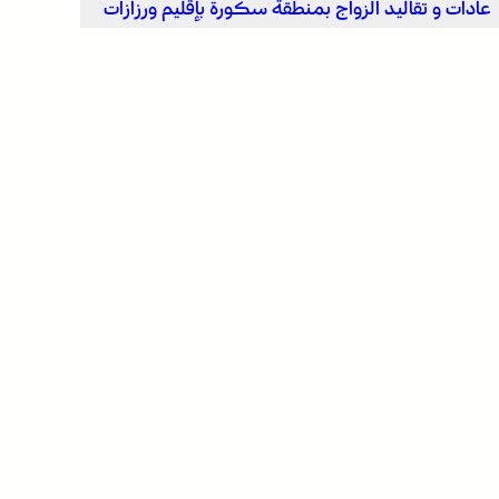
عادات و تقاليد الزواج بمنطقة سكورة بإقليم ورزازات