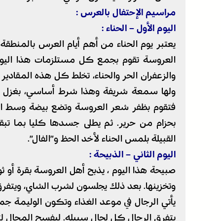
مراسيم الإحتفال بالعرس :
اليوم الأول – الحناء :
يعتبر يوم الحناء من أهم أيام العرس بالمنطقة
العروسة تقوم بجمع كل مستلزمات هذا اليوم،
والزعفران الحر والحناء، تخلط كل هذه المقادير 
ولها سمعة شريفة وهذا شرط أساسي، بغزل ال
فتقوم بظفر شعر العروسة وتضع بيضة وسط ال
بحزام من حرير. ثم يطلى جسدها كليا بما تبق
القبيلة بلمس الحناء لأخد الحظ و”الفال”.
اليوم الثاني – الذبيحة :
صبيحة هذا اليوم ، يذبح أهل العروسة بقرة أو ثو
وتخزينها. بعد ذلك يجلسون لشرب الشاي، ويتفرق
يأتي الرجال في موعد الغذاء وتكون الوليمة جماع
يتفرق الرجال كل لحال سبيله. ليفسح المجال لت