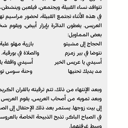
تتوافد نساء القبيلة ويجتمعن، فيلعبن وينشطن،
في هذه الأثناء تجتمع القبيلة، لحضور مراسيم 
العريس. يغطون الدائرة بإيزار أبيض، ويقوم ش
بعض المماويل:
الحجاج إلى مشيتو بازربة مهلو علية.
نتوضا في بير زمزم والصلاة في بورقية.
أسيدي يا عريس الخير أسيدي واقفة يا
مد يديك تحنيها وحنة سوس تواتي
وبعد الإنتهاء من ذلك، تتم ترقيته بالقران الك
وبعد تمويه من أصحاب العريس، يقوم العريس 
إلى بيت زوجها. يستمر بعد ذلك الإحتفال إلى ال
في الصباح الباكر، تذبح الذبيحة الخاصة بالعر
وسط غرفتهما.