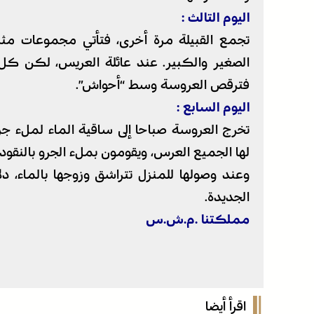
اليوم التالث :
تجمع القبيلة مرة أخرى، فتأتي مجموعات مث
الصغير والكبير. عند عائلة العريس، لكن كل ت
فترقص العروسة وسط “أحواش”.
اليوم السابع :
تخرج العروسة صباحا إلى ساقية الماء لملء جرته
لها الجميع العرس، ويقومون بملء الجرو بالنقود.
وعند وصولها للمنزل تتراشق وزوجها بالماء، د
الجديدة.
مملكتنا .م.ش.س
اقرأ أيضا