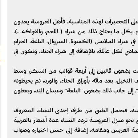
على التحضيرات لهذه المناسبة، فأهل العروسة يعدون
م. بكل ما يحتاج ذلك من شراء ( اللحم، والفواكه،…)،
 شراء الملابس (الكسوة، السروال، البلغة، الحزام
ي لكل عائلة، بالإضافة إلى شراء الحناء، وتكون في
يث يضعون قالبين إلى أربعة قوالب من السكر، وسط
ل، بعد مائه بأوراق الحناء، والورد، ثم يحيطونه
 إلى جانب ذلك يضعون “البلغة” وعيدان الند، ويغطون
روسة، فيحمل الطبق من طرف إحدى النساء، المعروف
ق نحو منزل العروسة تردد النساء عدة أشعار بالعربية
يمة العريس ومقامه، إضافة إلى حسن اختياره وصواب