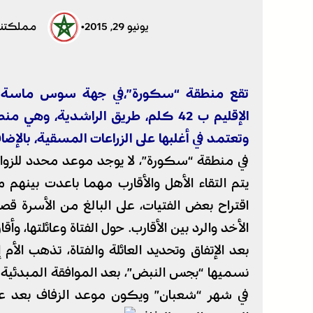
يونيو 29, 2015
•
مملكتنا
تقع منطقة “سكورة”،في جهة سوس ماسة درعة
الإقليم ب 42 كلم، طريق الراشدية، 
وتعتمد في أغلبها على الزراعات المسقية، بالإضاف
في منطقة “سكورة”، لا يوجد موعد محدد للزواج،
يتم التقاء الأهل والأقارب مهما باعدت بينهم 
اقتراح بعض الفتيات، على البالغ من الأسرة قص
الأخد والرد بين الأقارب. حول الفتاة وعائلتها، وأق
بعد الإتفاق وتحديد العائلة والفتاة، تذهب الأم
نسميها “بجس النبض”، بعد الموافقة المبدئية 
في شهر “شعبان” ويكون موعد الزفاف بعد عي