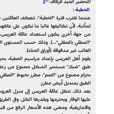
التحضير الجيد للزفاف.
الخطبة :
عندما تقترب فترة “الخطبة”، تنعكف العائلتين 
لمأذبة. لأن تكاليفها غالبا ما تكون على عاتقه
من جهة أخرى يكون استعداد عائلة العريس، في
“المطلي بالصقلي”،…). وذلك حسب المستوى الماد
الغالب غير مدقوقة (أوراق الحناء).
يقوم أهل العريس بإعداد مراسيم الخطبة، بح
طبق “ضبك” مستدير الشكل مصنوع من زعف النخي
بحزام مصنوع من “الصم”، مطرز بخيوط “الصقلي”.
الطبق بمنديل أبيض مطرز.
بعد ذلك، تنتقل عائلة العريس إلى منزل الع
عليها الوقار ويحترمها ويقدرها الكل. وفي الطري
والامازيغية، ومعنى هذه الأشعار الرفع من ق