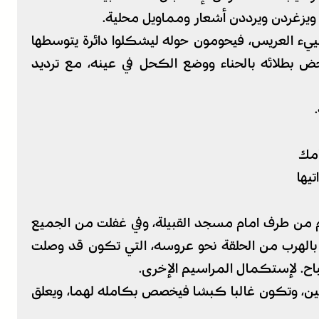
 ويزغردن ويرددن أشعار ومماويل محلية.
تهييء العريس، فيحومون حوله ليشكلوا دائرة يتوسطها
خض بطلائه بالحناء ووضع الكحل في عينه، مع ترديد
مك
ها
ريم من طرف امام مسجد القبيلة، وفي غفلت من الجميع
بالهرب من الحلقة نحو عروسه، التي تكون قد وصلت
صباح. لإستكمال المراسيم الإخرى.
وسين، وتكون غالبا كبشا فيخصص بكامله لهما، ويعلق