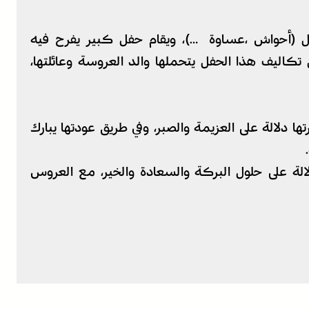
ل (أحواش ،عساوة …)، ويقام حفل كبير يفرح فيه
كاليف هذا الحفل يتحملها والد العروسة وعائلتها،
ا دلالة على العزيمة والصبر، وفي طريق عودتها يبارك
لالة على حلول البركة والسعادة والخير، مع العروس