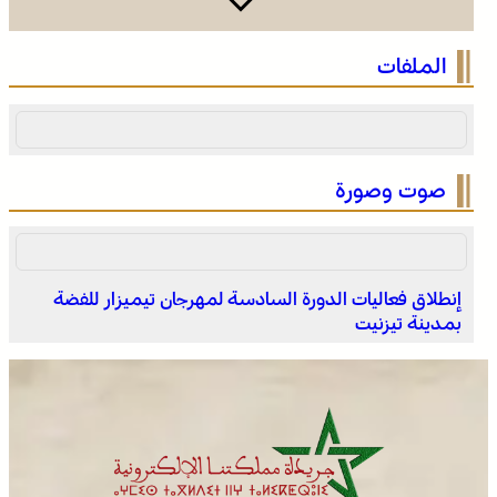
الصحراء المغربية .. كولومبيا تعلن تغييرا في موقفها وتعترف
الملفات
بسيادة المغرب على صحرائه
صوت وصورة
إنطلاق فعاليات الدورة السادسة لمهرجان تيميزار للفضة
بمدينة تيزنيت
بولمان تفتتح الدورة الثانية لمهرجان الزعفران والنباتات الطبية
والعطرية وسط حضور واسع وكرنفال تراثي مميز