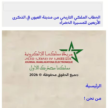
الخطاب الملكي التاريخي من مدينة العيون في الذكرى
الأربعين للمسيرة الخضراء
التفاصيل الكاملة لاقتحام ولي العهد مياه سبتة المحتلة على
لسان الهدهد !
جميع الحقوق محفوظة © 2026
الرئيسية
العثور على جثة مقطعة الأطراف داخل عشة بمنطقة منابع
بوزملان والتحقيقات متواصلة لكشف ملابسات الجريمة
من نحن !