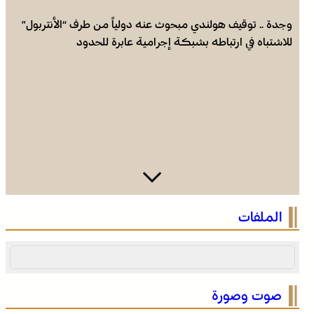
وجدة .. توقيف هولندي مبحوث عنه دولياً من طرف “الأنتربول”
للاشتباه في ارتباطه بشبكة إجرامية عابرة للحدود
الرباط في صيف سياحي استثنائي .. ارتفاع الإقبال ينعش القطاع
الملفات
الفندقي
صوت وصورة