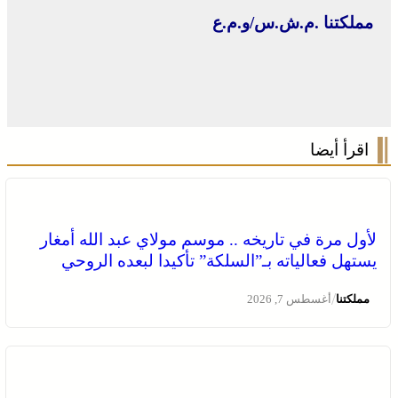
مملكتنا .م.ش.س/و.م.ع
اقرأ أيضا
لأول مرة في تاريخه .. موسم مولاي عبد الله أمغار
يستهل فعالياته بـ”السلكة” تأكيدا لبعده الروحي
/
مملكتنا
أغسطس 7, 2026