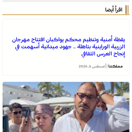
اقرأ أيضا
يقظة أمنية وتنظيم محكم يواكبان افتتاح مهرجان
الزربية الوراينية بتاهلة .. جهود ميدانية أسهمت في
إنجاح العرس الثقافي
/
مملكتنا
أغسطس 6, 2026