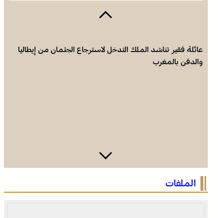
عائلة فقير تناشد الملك التدخل لاسترجاع الجثمان من إيطاليا
والدفن بالمغرب
فينيسيوس جونيور يمدد عقده مع ريال مدريد حتى 2032
الملفات