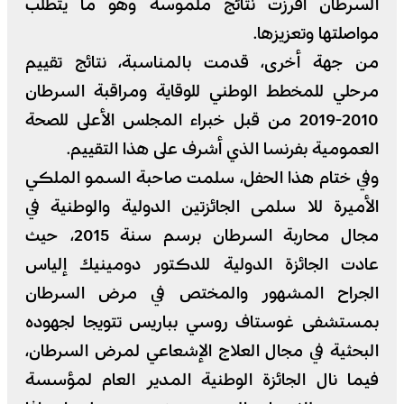
السرطان أفرزت نتائج ملموسة وهو ما يتطلب
مواصلتها وتعزيزها.
من جهة أخرى، قدمت بالمناسبة، نتائج تقييم
مرحلي للمخطط الوطني للوقاية ومراقبة السرطان
2010-2019 من قبل خبراء المجلس الأعلى للصحة
العمومية بفرنسا الذي أشرف على هذا التقييم.
وفي ختام هذا الحفل، سلمت صاحبة السمو الملكي
الأميرة للا سلمى الجائزتين الدولية والوطنية في
مجال محاربة السرطان برسم سنة 2015، حيث
عادت الجائزة الدولية للدكتور دومينيك إلياس
الجراح المشهور والمختص في مرض السرطان
بمستشفى غوستاف روسي بباريس تتويجا لجهوده
البحثية في مجال العلاج الإشعاعي لمرض السرطان،
فيما نال الجائزة الوطنية المدير العام لمؤسسة