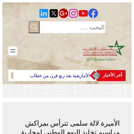
تخطى
إلى
المحتوى
آخر الأخبار
الأمازيغية بعد ربع قرن من خطاب
أجدير”.. مهرجان “تيفاوين” بتافراوت
قياسي
يناقش الحصيلة ورهانات المستقبل
الأميرة لالة سلمى تترأس بمراكش
مراسيم تخليد اليوم الوطني لمحاربة