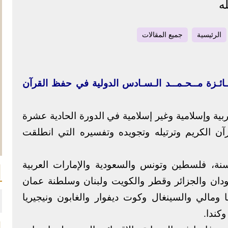
ه
الرئيسية
جميع المقالات
ائـزة مــحـمــد الـسـادس الدولية في حفظ القرآن
ن خمسين متنافسا من 38 دولة عربية وإسلامية وغير إسلامية في الدورة الحادية عشرة
ن الكريم وترتيله وتجويده وتفسيره التي انطلقت
نة، فلسطين وتونس والسعودية والإمارات العربية
ودان والجزائر وقطر والكويت ولبنان وسلطنة عمان
يا ومالي والسينغال وكوت ديفوار والغابون ونيجيريا
كندا.