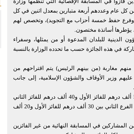
ن فازوا في المسابقة الإقصائية التي تنظمها وزارة
 كل عام وعددهم أربعة متبارين بمعدل اثنين في كل
ر وفرع حفظ خمسة أحزاب مع التجويد)، وتخصص لهم
ة، يؤطرها أساتذة مختصون.
ون الدينية للبلدان المدعوة أو من يمثلها، وسفراء
اركة في هذه الجائزة حسب ما تحدده الوزارة بالنسبة
نهم مغاربة (من بينهم الرئيس) يتم اقتراحهم من
 عليهم وزير الأوقاف والشؤون الإسلامية، إلى جانب
وتبلغ جوائز هذه المسابقة في الفرع الأول، 50 ألف درهم للفائز الأول و40 ألف درهم للفائز الثاني
و30 ألف درهم للفائز الثالث، فيما تتوزع جوائز الفرع الثاني بين 30 ألف درهم للفائز الأول و20 ألف
ن المشاركين في المسابقة النهائية من غير الفائزين