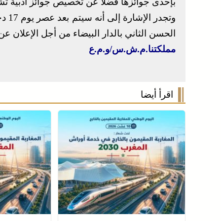
بإحدى جوائزها فضلا عن تخصيص جوائز أدبية تشج
وتجد
الحسن الثاني بالدار البيضاء من أجل الإعلان عن 
مملكتنا.م.ش.س/و.م.ع
اقرأ أيضا