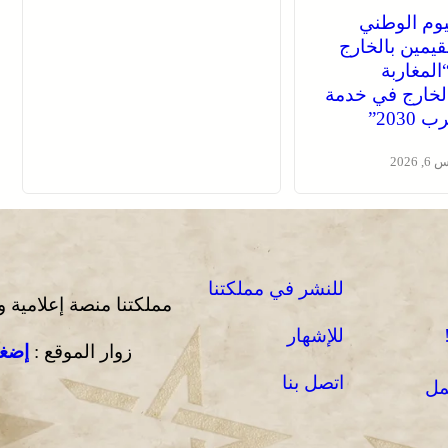
ليوم الوطني
قيمين بالخارج
لمغاربة
لخارج في خدمة
203”
2026
للنشر في مملكتنا
مملكتنا منصة إعلامية 
للإشهار
زوار الموقع :
إضغط
اتصل بنا
مل