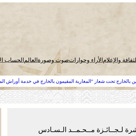
لثقافة والإعلام
الأراء وحوارات
صوت وصورة
العالم
الحساب ال
ين بالخارج تحت شعار “المغاربة المقيمون بالخارج في خدمة أوراش المغرب 
ة لـجــائـزة مــحـمــد الـسـادس