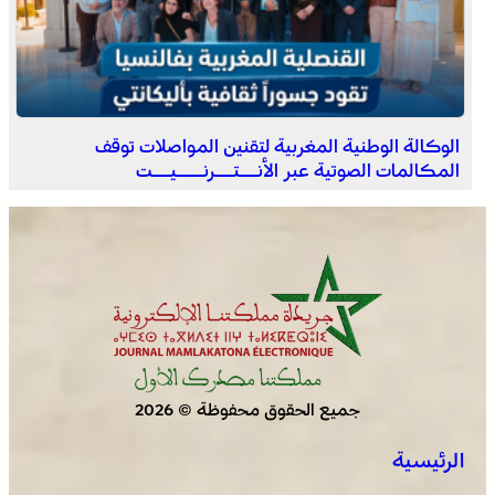
برقية تعزية ومواساة من أسرة جريدة “مملكتنا” إلى الأستاذ
النقيب مولاي سليمان العمراني في وفاة شقيقه الأكبر
المرحوم مُّحمد العمراني
الوكالة الوطنية المغربية لتقنين المواصلات توقف
المكالمات الصوتية عبر الأنــتــرنـــيــت
جميع الحقوق محفوظة © 2026
الرئيسية