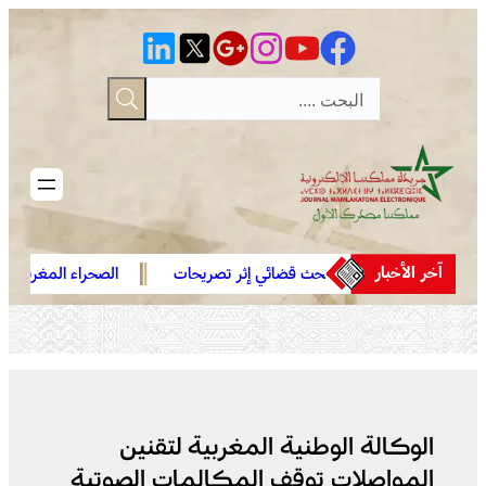
تخطى
إلى
المحتوى
آخر الأخبار
لعرائش .. فتح بحث قضائي إثر تصريحات
الصحراء المغربية .. كولومبيا ت
اتهامات زائفة مرتبطة بمحاولة للهجرة
في موقفها وتعترف بسيادة ال
ير النظامية
صحرائه
الوكالة الوطنية المغربية لتقنين
المواصلات توقف المكالمات الصوتية