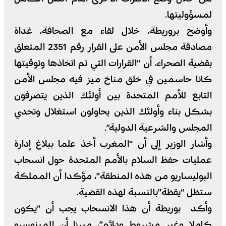
لمسؤوليتها.
وأوضح بروريطة، خلال لقاء مع الصحافة، غداة
مصادقة مجلس الأمن على القرار رقم 2351 المتعلق
بقضية الصحراء، أن “القرارات التي تم اتخاذها وتوقيتها
كانا حاسمين في خلق مناخ ميز فيه مجلس الأمن
التابع للأمم المتحدة بين أولئك الذين يتصرفون
بشكل بناء وأولئك الذين يحاولون استغلال وتحدي
المجلس والشرعية الدولية”.
وأشار الوزير إلى أن “المغرب أخذ علما ببلاغ إدارة
عمليات حفظ السلام بالأمم المتحدة حول انسحاب
البوليساريو من هذه المنطقة”، مؤكدا أن المملكة
ستظل “يقظة”بالنسبة لهذه القضية.
وأكد بوريطة أن هذا الانسحاب يجب أن “يكون
كاملا وغير مشروط ودائم”، مبرزا أن المينورسو