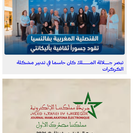
عامل إقليم الفقيه بن صالح يترأس الاحتفال باليوم الوطني
للمغاربة المقيمين بالخارج
تبصر جــلالة المـــلك كان حاسما في تدبير مشكلة
الكركرات