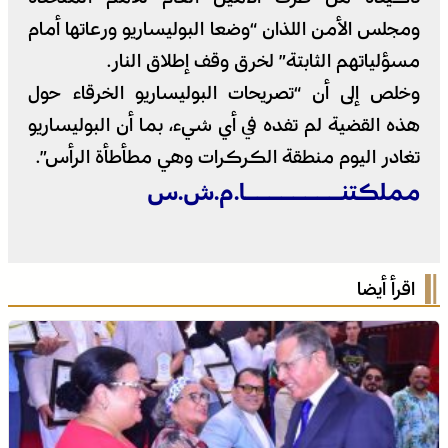
ومجلس الأمن اللذان “وضعا البوليساريو ورعاتها أمام
مسؤلياتهم الثابتة” لخرق وقف إطلاق النار.
وخلص إلى أن “تصريحات البوليساريو الخرقاء حول
هذه القضية لم تفده في أي شيء، بما أن البوليساريو
تغادر اليوم منطقة الكركرات وهي مطأطأة الرأس”.
مملكتنــــــــا.م.ش.س
اقرأ أيضا